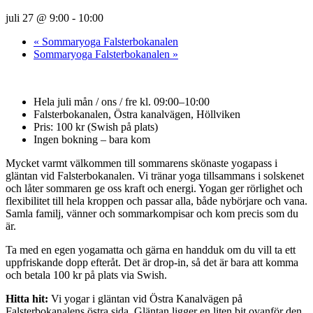
juli 27 @ 9:00
-
10:00
«
Sommaryoga Falsterbokanalen
Sommaryoga Falsterbokanalen
»
Hela juli mån / ons / fre kl. 09:00–10:00
Falsterbokanalen, Östra kanalvägen, Höllviken
Pris: 100 kr (Swish på plats)
Ingen bokning – bara kom
Mycket varmt välkommen till sommarens skönaste yogapass i
gläntan vid Falsterbokanalen. Vi tränar yoga tillsammans i solskenet
och låter sommaren ge oss kraft och energi. Yogan ger rörlighet och
flexibilitet till hela kroppen och passar alla, både nybörjare och vana.
Samla familj, vänner och sommarkompisar och kom precis som du
är.
Ta med en egen yogamatta och gärna en handduk om du vill ta ett
uppfriskande dopp efteråt. Det är drop-in, så det är bara att komma
och betala 100 kr på plats via Swish.
Hitta hit:
Vi yogar i gläntan vid Östra Kanalvägen på
Falsterbokanalens östra sida. Gläntan ligger en liten bit ovanför den