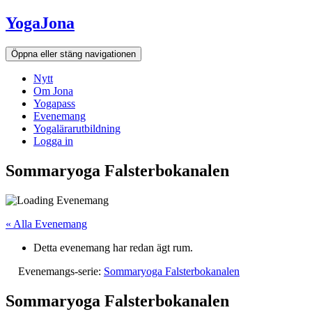
Hoppa
YogaJona
till
innehållet
Öppna eller stäng navigationen
Nytt
Om Jona
Yogapass
Evenemang
Yogalärarutbildning
Logga in
Sommaryoga Falsterbokanalen
« Alla Evenemang
Detta evenemang har redan ägt rum.
Evenemangs-serie:
Sommaryoga Falsterbokanalen
Sommaryoga Falsterbokanalen