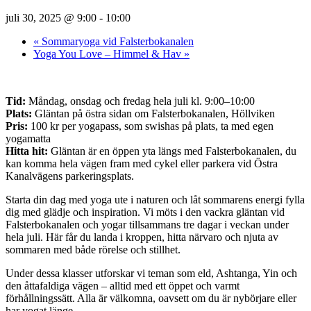
juli 30, 2025 @ 9:00
-
10:00
«
Sommaryoga vid Falsterbokanalen
Yoga You Love – Himmel & Hav
»
Tid:
Måndag, onsdag och fredag hela juli kl. 9:00–10:00
Plats:
Gläntan på östra sidan om Falsterbokanalen, Höllviken
Pris:
100 kr per yogapass, som swishas på plats, ta med egen
yogamatta
Hitta hit:
Gläntan är en öppen yta längs med Falsterbokanalen, du
kan komma hela vägen fram med cykel eller parkera vid Östra
Kanalvägens parkeringsplats.
Starta din dag med yoga ute i naturen och låt sommarens energi fylla
dig med glädje och inspiration. Vi möts i den vackra gläntan vid
Falsterbokanalen och yogar tillsammans tre dagar i veckan under
hela juli. Här får du landa i kroppen, hitta närvaro och njuta av
sommaren med både rörelse och stillhet.
Under dessa klasser utforskar vi teman som eld, Ashtanga, Yin och
den åttafaldiga vägen – alltid med ett öppet och varmt
förhållningssätt. Alla är välkomna, oavsett om du är nybörjare eller
har yogat länge.