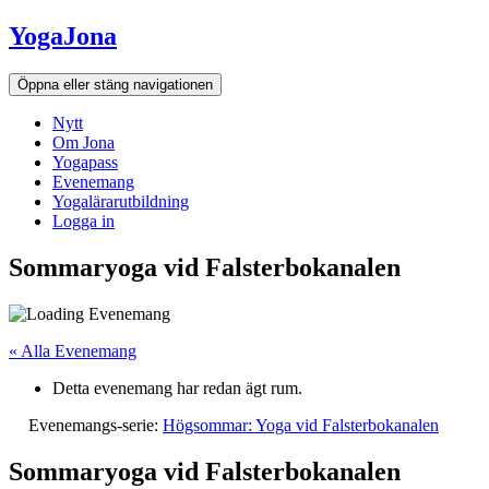
Hoppa
YogaJona
till
innehållet
Öppna eller stäng navigationen
Nytt
Om Jona
Yogapass
Evenemang
Yogalärarutbildning
Logga in
Sommaryoga vid Falsterbokanalen
« Alla Evenemang
Detta evenemang har redan ägt rum.
Evenemangs-serie:
Högsommar: Yoga vid Falsterbokanalen
Sommaryoga vid Falsterbokanalen