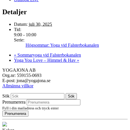
Detaljer
Datum:
juli 30, 2025
Tid:
9:00 - 10:00
Serie:
Högsommar: Yoga vid Falsterbokanalen
«
Sommaryoga vid Falsterbokanalen
Yoga You Love – Himmel & Hav
»
YOGAJONA AB
Org.nr: 559155-0693
E-post: jona@yogajona.se
Allmänna villkor
Sök
Sök
Prenumerera
Fyll i din mailadress och tryck enter
Prenumerera