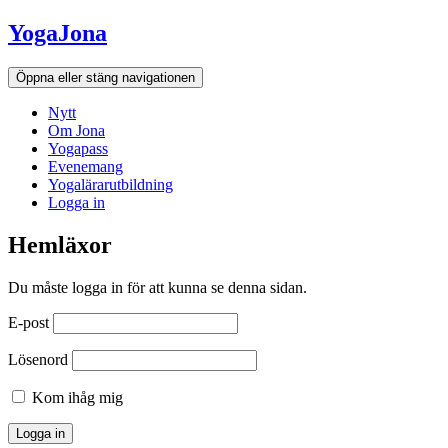
Hoppa
YogaJona
till
innehållet
Öppna eller stäng navigationen
Nytt
Om Jona
Yogapass
Evenemang
Yogalärarutbildning
Logga in
Hemläxor
Du måste logga in för att kunna se denna sidan.
E-post
Lösenord
Kom ihåg mig