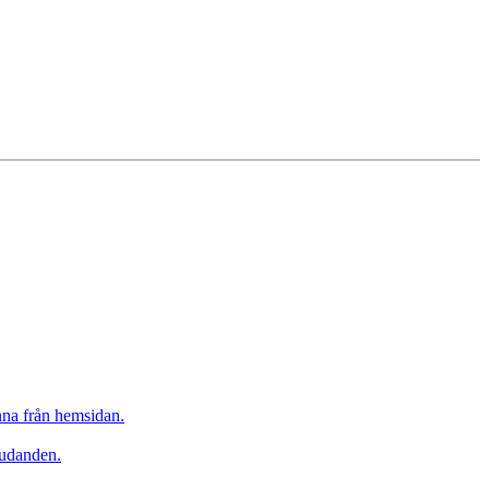
inna från hemsidan.
judanden.