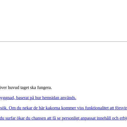
 över huvud taget ska fungera.
pbyggnad, baserat på hur hemsidan används.
besök. Om du nekar de här kakorna kommer viss funktionalitet att försv
du surfar ökar du chansen att få se personligt anpassat innehåll och erb