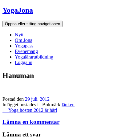
Hoppa
YogaJona
till
innehållet
Öppna eller stäng navigationen
Nytt
Om Jona
Yogapass
Evenemang
Yogalärarutbildning
Logga in
Hanuman
Postad den
29 juli, 2012
Inlägget postades i . Bokmärk
länken
.
Inläggsnavigation
←
Yoga hösten 2012 är här!
Lämna en kommentar
Lämna ett svar