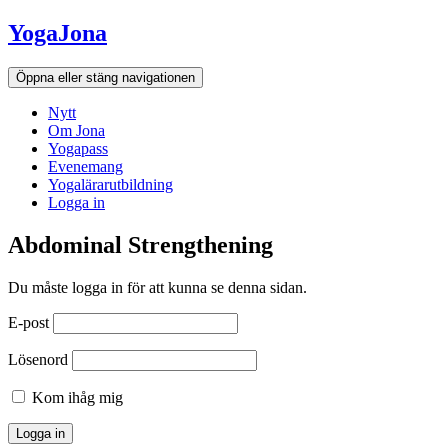
Hoppa
YogaJona
till
innehållet
Öppna eller stäng navigationen
Nytt
Om Jona
Yogapass
Evenemang
Yogalärarutbildning
Logga in
Abdominal Strengthening
Du måste logga in för att kunna se denna sidan.
E-post
Lösenord
Kom ihåg mig