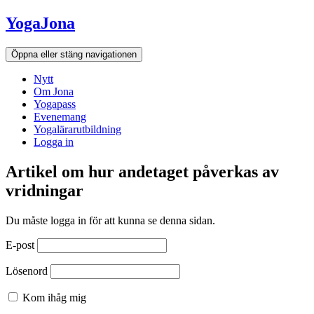
Hoppa
YogaJona
till
innehållet
Öppna eller stäng navigationen
Nytt
Om Jona
Yogapass
Evenemang
Yogalärarutbildning
Logga in
Artikel om hur andetaget påverkas av
vridningar
Du måste logga in för att kunna se denna sidan.
E-post
Lösenord
Kom ihåg mig