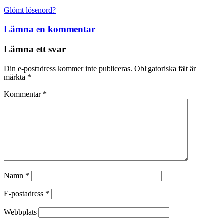
Glömt lösenord?
Lämna en kommentar
Statistik
För att vi ska
Lämna ett svar
kunna
förbättra
Din e-postadress kommer inte publiceras.
Obligatoriska fält är
hemsidans
märkta
*
funktionalitet
och
Kommentar
*
uppbyggnad,
baserat på
hur hemsidan
används.
Upplevelse
För att vår
hemsida ska
Namn
*
prestera så
bra som
E-postadress
*
möjligt
under ditt
Webbplats
besök. Om