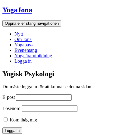
Hoppa
YogaJona
till
innehållet
Öppna eller stäng navigationen
Nytt
Om Jona
Yogapass
Evenemang
Yogalärarutbildning
Logga in
Yogisk Psykologi
Du måste logga in för att kunna se denna sidan.
Nödvändiga
Dessa kakor
E-post
går inte att
välja bort. De
Lösenord
behövs för att
hemsidan
Kom ihåg mig
över huvud
taget ska
fungera.