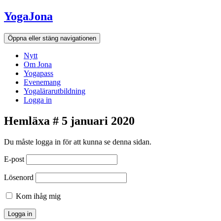
Hoppa
YogaJona
till
innehållet
Öppna eller stäng navigationen
Nytt
Om Jona
Yogapass
Evenemang
Yogalärarutbildning
Logga in
Hemläxa # 5 januari 2020
Du måste logga in för att kunna se denna sidan.
E-post
Lösenord
Kom ihåg mig