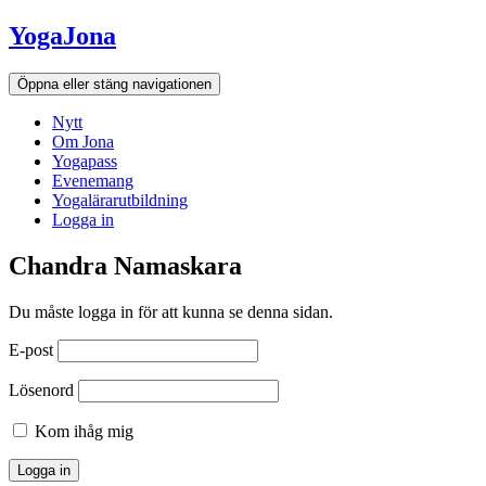
Hoppa
YogaJona
till
innehållet
Öppna eller stäng navigationen
Nytt
Om Jona
Yogapass
Evenemang
Yogalärarutbildning
Logga in
Chandra Namaskara
Du måste logga in för att kunna se denna sidan.
E-post
Lösenord
Kom ihåg mig