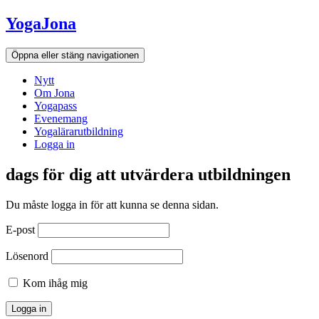
Hoppa
YogaJona
till
innehållet
Öppna eller stäng navigationen
Nytt
Om Jona
Yogapass
Evenemang
Yogalärarutbildning
Logga in
dags för dig att utvärdera utbildningen
Du måste logga in för att kunna se denna sidan.
E-post
Lösenord
Kom ihåg mig