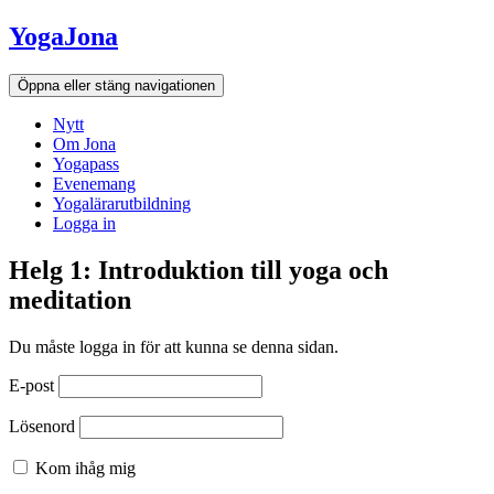
Hoppa
YogaJona
till
innehållet
Öppna eller stäng navigationen
Nytt
Om Jona
Yogapass
Evenemang
Yogalärarutbildning
Logga in
Helg 1: Introduktion till yoga och
meditation
Du måste logga in för att kunna se denna sidan.
E-post
Lösenord
Kom ihåg mig