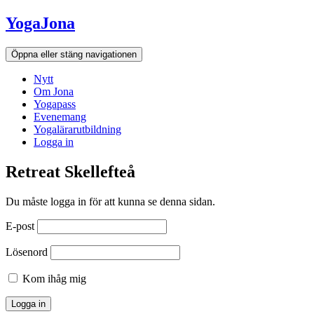
Hoppa
YogaJona
till
innehållet
Öppna eller stäng navigationen
Nytt
Om Jona
Yogapass
Evenemang
Yogalärarutbildning
Logga in
Retreat Skellefteå
Du måste logga in för att kunna se denna sidan.
E-post
Lösenord
Kom ihåg mig