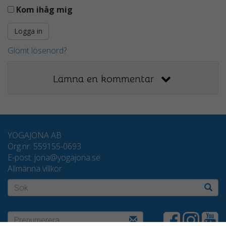
Kom ihåg mig
Glömt lösenord?
Lämna en kommentar
YOGAJONA AB
Org.nr: 559155-0693
E-post: jona@yogajona.se
Allmänna villkor
Sök
Nödvändiga
Dessa kakor
Prenumerera
går inte att