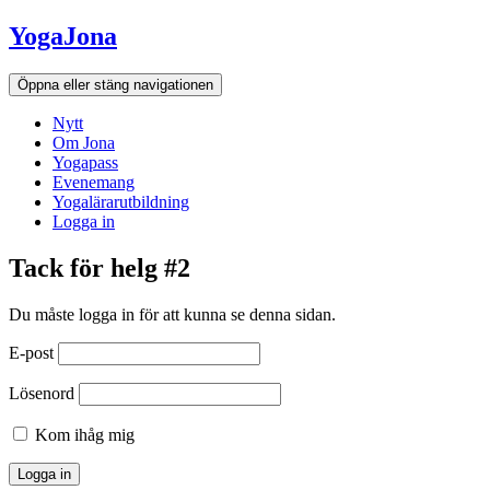
Hoppa
YogaJona
till
innehållet
Öppna eller stäng navigationen
Nytt
Om Jona
Yogapass
Evenemang
Yogalärarutbildning
Logga in
Tack för helg #2
Du måste logga in för att kunna se denna sidan.
E-post
Lösenord
Kom ihåg mig