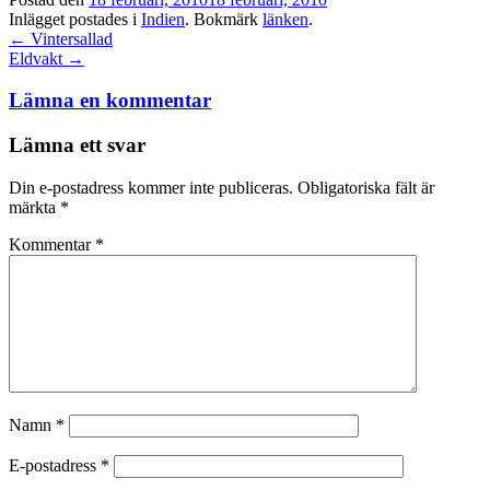
Inlägget postades i
Indien
. Bokmärk
länken
.
Inläggsnavigation
←
Vintersallad
Eldvakt
→
Lämna en kommentar
Lämna ett svar
Din e-postadress kommer inte publiceras.
Obligatoriska fält är
märkta
*
Kommentar
*
Namn
*
E-postadress
*