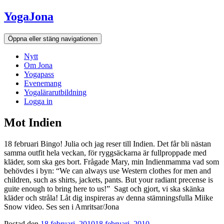
Hoppa
YogaJona
till
innehållet
Öppna eller stäng navigationen
Nytt
Om Jona
Yogapass
Evenemang
Yogalärarutbildning
Logga in
Mot Indien
18 februari Bingo! Julia och jag reser till Indien. Det får bli nästan
samma outfit hela veckan, för ryggsäckarna är fullproppade med
kläder, som ska ges bort. Frågade Mary, min Indienmamma vad som
behövdes i byn: “We can always use Western clothes for men and
children, such as shirts, jackets, pants. But your radiant precense is
guite enough to bring here to us!” Sagt och gjort, vi ska skänka
kläder och stråla! Låt dig inspireras av denna stämningsfulla Miike
Snow video. Ses sen i Amritsar/Jona
Postad den
18 februari, 2010
18 februari, 2010