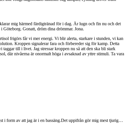
örklarar mig härmed färdigtränad för i dag. Är lugn och fin nu och det
g i Göteborg. Gonatt, dröm dina drömmar. Jona.
ol frigörs får vi mer energi. Vi blir alerta, starkare i stunden, vi kan
olution. Kroppen signalerar fara och förbereder sig för kamp. Detta
ggar till i livet. Jag stressar kroppen nu så att den ska bli stark
isol, där nivåerna är onormalt höga i avsaknad av yttre stimuli. Ta vara
st i form av att jag är i en bassäng.Det uppifrån gör mig mest tjurig…