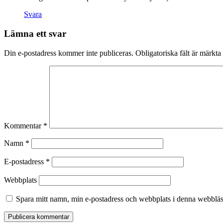
du nekar de
här kakorna
Svara
kommer viss
funktionalitet
Lämna ett svar
att försvinna
från
Din e-postadress kommer inte publiceras.
Obligatoriska fält är märkta
hemsidan.
Marknadsföring
Genom att dela
med dig av dina
intressen och ditt
Kommentar
*
beteende när du
surfar ökar du
Namn
*
chansen att få se
personligt
E-postadress
*
anpassat innehåll
och erbjudanden.
Webbplats
Spara mitt namn, min e-postadress och webbplats i denna webbläsa