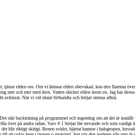
, tjänar elden oss. Om vi lämnar elden obevakad, kan den flamma över o
 simning mer och mer med åren. Vatten släcker elden inom en. Jag har des
bt avklarat. När vi väl slutat förhandla och börjat simma alltså.
n. Det står backträning på programmet och ingenting om att det är instäl
illa över på andra sidan. Varv # 1 börjar lite trevande och som vanligt är
u det blir riktigt skitigt. Benen svider, hjärtat hamrar i halsgropen, huvu
e till att cykla hem i ösregn o motvind. Just när den insikten slår mig är 