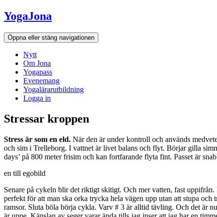
Hoppa
YogaJona
till
innehållet
Öppna eller stäng navigationen
Nytt
Om Jona
Yogapass
Evenemang
Yogalärarutbildning
Logga in
Stressar kroppen
Stress är som en eld.
När den är under kontroll och används medvetet
Nödvändiga
och sim i Trelleborg. I vattnet är livet balans och flyt. Börjar gilla
Dessa kakor
days’ på 800 meter frisim och kan fortfarande flyta fint. Passet är snab
går inte att
en till egobild
välja bort. De
behövs för att
Senare på cykeln blir det riktigt skitigt. Och mer vatten, fast uppifrå
hemsidan
perfekt för att man ska orka trycka hela vägen upp utan att stupa och tr
över huvud
ramsor. Sluta böla börja cykla. Varv # 3 är alltid tävling. Och det är n
taget ska
är uppe. Känslan av seger varar ända tills jag inser att jag har en timm
fungera.