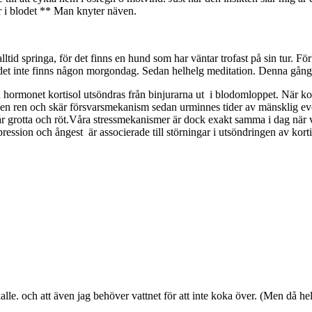
er i blodet ** Man knyter näven.
lltid springa, för det finns en hund som har väntar trofast på sin tur. F
m det inte finns någon morgondag. Sedan helhelg meditation. Denna gån
hormonet kortisol utsöndras från binjurarna ut i blodomloppet. När kortis
r en ren och skär försvarsmekanism sedan urminnes tider av mänsklig ev
 grotta och röt.Våra stressmekanismer är dock exakt samma i dag när vi ta
ression och ångest är associerade till störningar i utsöndringen av kort
le. och att även jag behöver vattnet för att inte koka över. (Men då hel