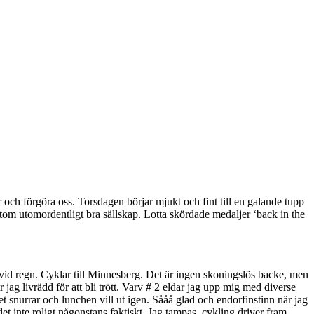
ch förgöra oss. Torsdagen börjar mjukt och fint till en galande tupp
sutom utomordentligt bra sällskap. Lotta skördade medaljer ‘back in the
lt vid regn. Cyklar till Minnesberg. Det är ingen skoningslös backe, men
 jag livrädd för att bli trött. Varv # 2 eldar jag upp mig med diverse
det snurrar och lunchen vill ut igen. Sååå glad och endorfinstinn när jag
det inte roligt någonstans faktiskt. Jag tampas, cykling driver fram