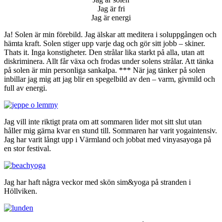
Jag är fri
Jag är energi
Ja! Solen är min förebild. Jag älskar att meditera i soluppgången och
hämta kraft. Solen stiger upp varje dag och gör sitt jobb – skiner.
Thats it. Inga konstigheter. Den strålar lika starkt på alla, utan att
diskriminera. Allt får växa och frodas under solens strålar. Att tänka
på solen är min personliga sankalpa. *** När jag tänker på solen
inbillar jag mig att jag blir en spegelbild av den – varm, givmild och
full av energi.
Jag vill inte riktigt prata om att sommaren lider mot sitt slut utan
håller mig gärna kvar en stund till. Sommaren har varit yogaintensiv.
Jag har varit långt upp i Värmland och jobbat med vinyasayoga på
en stor festival.
Jag har haft några veckor med skön sim&yoga på stranden i
Höllviken.