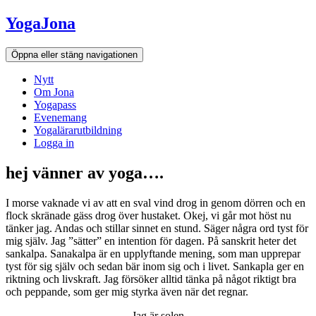
Hoppa
YogaJona
till
innehållet
Öppna eller stäng navigationen
Nytt
Om Jona
Yogapass
Evenemang
Yogalärarutbildning
Logga in
hej vänner av yoga….
I morse vaknade vi av att en sval vind drog in genom dörren och en
flock skränade gäss drog över hustaket. Okej, vi går mot höst nu
tänker jag. Andas och stillar sinnet en stund. Säger några ord tyst för
mig själv. Jag ”sätter” en intention för dagen. På sanskrit heter det
sankalpa. Sanakalpa är en upplyftande mening, som man upprepar
tyst för sig själv och sedan bär inom sig och i livet. Sankapla ger en
riktning och livskraft. Jag försöker alltid tänka på något riktigt bra
och peppande, som ger mig styrka även när det regnar.
Jag är solen