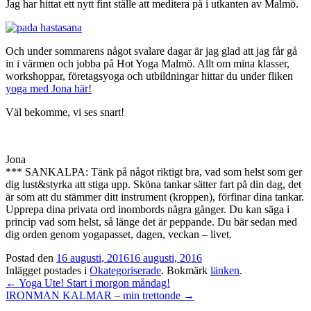
Jag har hittat ett nytt fint ställe att meditera på i utkanten av Malmö.
Och under sommarens något svalare dagar är jag glad att jag får gå
in i värmen och jobba på Hot Yoga Malmö. Allt om mina klasser,
workshoppar, företagsyoga och utbildningar hittar du under fliken
yoga med Jona här!
Väl bekomme, vi ses snart!
Jona
*** SANKALPA: Tänk på något riktigt bra, vad som helst som ger
dig lust&styrka att stiga upp. Sköna tankar sätter fart på din dag, det
är som att du stämmer ditt instrument (kroppen), förfinar dina tankar.
Upprepa dina privata ord inombords några gånger. Du kan säga i
princip vad som helst, så länge det är peppande. Du bär sedan med
dig orden genom yogapasset, dagen, veckan – livet.
Postad den
16 augusti, 2016
16 augusti, 2016
Inlägget postades i
Okategoriserade
. Bokmärk
länken
.
Inläggsnavigation
←
Yoga Ute! Start i morgon måndag!
IRONMAN KALMAR – min trettonde
→