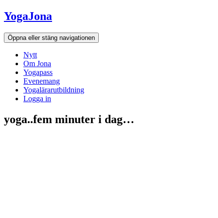
Hoppa
YogaJona
till
innehållet
Öppna eller stäng navigationen
Nytt
Om Jona
Yogapass
Evenemang
Yogalärarutbildning
Logga in
yoga..fem minuter i dag…