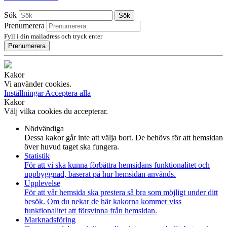
Sök
Sök
Prenumerera
Fyll i din mailadress och tryck enter
Prenumerera
Kakor
Vi använder cookies.
Inställningar
Acceptera alla
Kakor
Välj vilka cookies du accepterar.
Nödvändiga
Dessa kakor går inte att välja bort. De behövs för att hemsidan
över huvud taget ska fungera.
Statistik
För att vi ska kunna förbättra hemsidans funktionalitet och
uppbyggnad, baserat på hur hemsidan används.
Upplevelse
För att vår hemsida ska prestera så bra som möjligt under ditt
besök. Om du nekar de här kakorna kommer viss
funktionalitet att försvinna från hemsidan.
Marknadsföring