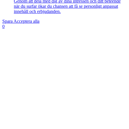
Genom att dela med dig av dina intressen och ditt beteende
när du surfar ökar du chansen att få se personligt anpassat
innehåll och erbjudanden.
Spara
Acceptera alla
0