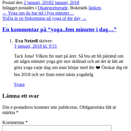
Postad den
2 januari, 2018
2 januari, 2018
Inlägget postades i
Okategoriserade
. Bokmärk
länken
.
Inläggsnavigation
←
Yoga om du har tid i fyra minuter…
YoDa är en förkortning på yoga of the day
→
En kommentar på “
yoga..fem minuter i dag…
”
Eva Netzell
skriver:
3 januari, 2018 kl. 9:51
Tack Jona! Vilken fin start på året. Så bra att bli påmind om
att några minuter yoga gör stor skillnad och att det är lätt att
göra yoga varje dag om man börjar med lite ❤️ Önskar dig ett
bra 2018 och ser fram emot nästa yogahelg
Svara
Lämna ett svar
Din e-postadress kommer inte publiceras.
Obligatoriska fält är
märkta
*
Kommentar
*