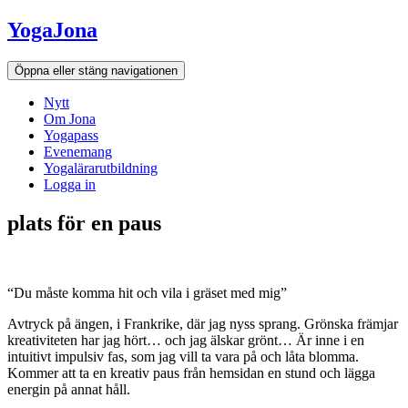
Hoppa
YogaJona
till
innehållet
Öppna eller stäng navigationen
Nytt
Om Jona
Yogapass
Evenemang
Yogalärarutbildning
Logga in
plats för en paus
“Du måste komma hit och vila i gräset med mig”
Avtryck på ängen, i Frankrike, där jag nyss sprang. Grönska främjar
kreativiteten har jag hört… och jag älskar grönt… Är inne i en
intuitivt impulsiv fas, som jag vill ta vara på och låta blomma.
Kommer att ta en kreativ paus från hemsidan en stund och lägga
energin på annat håll.