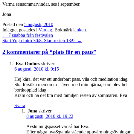
Varma sensommarvindar, ses i september.
Jona
Postad den
5 augusti, 2010
Inlägget postades i
Vardag
. Bokmärk
länken
.
Inläggsnavigation
←
7 snabba från festivalen
Start Yoga Intro 30/8. Start resten 13/9.
→
2 kommentarer på “
plats för en paus
”
Eva Omfors
skriver:
6 augusti, 2010 kl. 9:15
Hej kära, det var ett underbart pass, vila och meditation idag.
Ska försöka memorera – även med min hjärna, som blev helt
bortkopplad idag.
Kram och ha det bra med familjen resten av sommaren. Eva
Svara
Jona
skriver:
8 augusti, 2010 kl. 19:22
Avslutningspasset var så här Eva:
Efter några nya&gamla stående uppvärmningsövningar