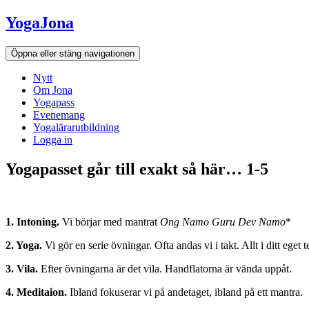
Hoppa
YogaJona
till
innehållet
Öppna eller stäng navigationen
Nytt
Om Jona
Yogapass
Evenemang
Yogalärarutbildning
Logga in
Yogapasset går till exakt så här… 1-5
1. Intoning.
Vi börjar med mantrat
Ong Namo Guru Dev Namo
*
2. Yoga.
Vi gör en serie övningar. Ofta andas vi i takt. Allt i ditt eget 
3. Vila.
Efter övningarna är det vila. Handflatorna är vända uppåt.
4. Meditaion.
Ibland fokuserar vi på andetaget, ibland på ett mantra.