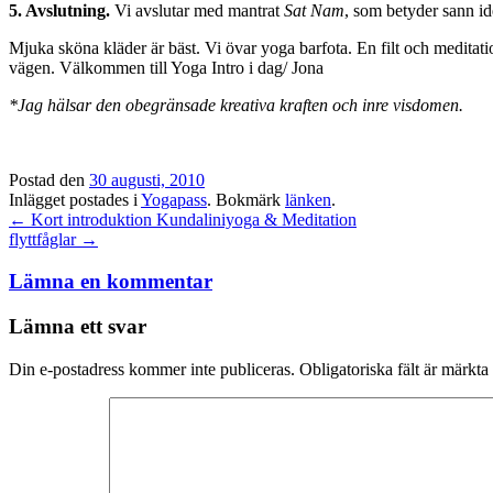
5. Avslutning.
Vi avslutar med mantrat
Sat Nam
, som betyder sann ide
Mjuka sköna kläder är bäst. Vi övar yoga barfota. En filt och meditation
vägen. Välkommen till Yoga Intro i dag/ Jona
*Jag hälsar den obegränsade kreativa kraften och inre visdomen.
Postad den
30 augusti, 2010
Inlägget postades i
Yogapass
. Bokmärk
länken
.
Inläggsnavigation
←
Kort introduktion Kundaliniyoga & Meditation
flyttfåglar
→
Lämna en kommentar
Lämna ett svar
Din e-postadress kommer inte publiceras.
Obligatoriska fält är märkta