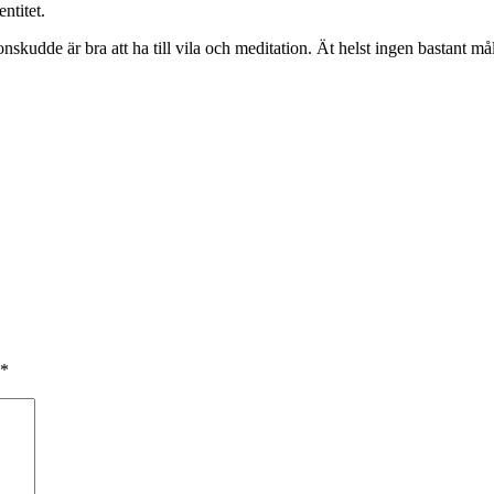
ntitet.
skudde är bra att ha till vila och meditation. Ät helst ingen bastant målt
*