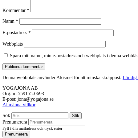
Kommentar
*
Namn
*
E-postadress
*
Webbplats
Spara mitt namn, min e-postadress och webbplats i denna webbläsa
Denna webbplats använder Akismet för att minska skräppost.
Lär dig
YOGAJONA AB
Org.nr: 559155-0693
E-post: jona@yogajona.se
Allmänna villkor
Sök
Sök
Prenumerera
Fyll i din mailadress och tryck enter
Prenumerera