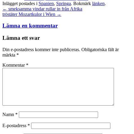
Inlägget postades i
Spanien
,
Springa
. Bokmärk
länken
.
Inläggsnavigation
←
smeksamma vindar rullar in från Afrika
tröstäter Mozartkulor i Wien
→
Lämna en kommentar
Lämna ett svar
Din e-postadress kommer inte publiceras.
Obligatoriska fält är
märkta
*
Kommentar
*
Namn
*
E-postadress
*