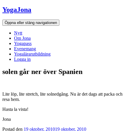
Hoppa
YogaJona
till
innehållet
Öppna eller stäng navigationen
Nytt
Om Jona
Yogapass
Evenemang
Yogalärarutbildning
Logga in
solen går ner över Spanien
Lite löp, lite stretch, lite solnedgång. Nu är det dags att packa och
resa hem.
Hasta la vista!
Jona
Postad den
19 oktober, 2010
19 oktober, 2010