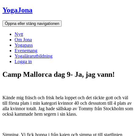
Hoppa
YogaJona
till
innehållet
Öppna eller stäng navigationen
Nytt
Om Jona
Yogapass
Evenemang
Yogalärarutbildning
Logga in
Camp Mallorca dag 9- Ja, jag vann!
Kände mig fräsch och frisk hela loppet och det räckte gott och väl
till första plats i min kategori kvinnor 40 och dessutom till 4 plats av
alla kvinnor totalt. Jag hade sällskap av Tommy från Stockholm som
också kammade hem segern i sin klass.
Simning. Vi fick hoppa i från kajen och simma ut till startlinjen