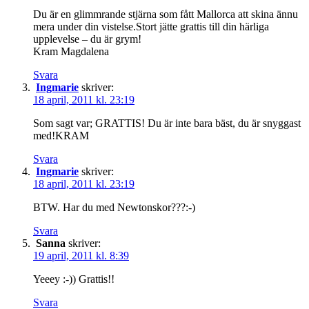
Du är en glimmrande stjärna som fått Mallorca att skina ännu
mera under din vistelse.Stort jätte grattis till din härliga
upplevelse – du är grym!
Kram Magdalena
Svara
Ingmarie
skriver:
18 april, 2011 kl. 23:19
Som sagt var; GRATTIS! Du är inte bara bäst, du är snyggast
med!KRAM
Svara
Ingmarie
skriver:
18 april, 2011 kl. 23:19
BTW. Har du med Newtonskor???:-)
Svara
Sanna
skriver:
19 april, 2011 kl. 8:39
Yeeey :-)) Grattis!!
Svara