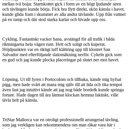
mellan två bojar. Startskottet gick i form av en högt ljudande siren
och tävlingen kunde börja. Fick bra flytt direkt, skön känsla i havet,
kunde glida fram i skummet av alla andra tävlande. Upp från vattnet
på en ramp och där stod starka karlar och hivade upp oss.
Cykling. Fantastiskt vacker bana, avstängd för all trafik i båda
riktningarna hela vägen runt. Hett och soligt och kuperat.
Höjdpunkten var en riktigt tuff klättring upp till klostret San
Salvador med efterföljande slalomåkning nerför. Cykeln gick som
en gud och jag kunde plocka placeringar på slutet ner mot havet.
Löpning. Ut till fyren i Portocolom och tillbaka, kände mig hyfsat
pigg, men hade svårt att mana mig själv till att lida och öka tempot
även fast jag intuitivt kände att jag nog både borde& kunde springa
fortare. Hade dagen till ära lämnat klockan hemma faktiskt, ville
tävla helt på känsla.
TriStar Mallorca var en otroligt professionellt arrangerad tävling,
som jag verkligen kan rekommendera om man råkar vara här i