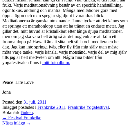
frukt. Varje meditationsövning består av en specifik handställning,
ögonfokus, andning och mantra. Många meditationer görs med
öppna ögon och man speglar sig djupt i varandras blick.
Meditationerna är ganska utmanande. Janne tycker att det känns som
att springa ett marathonlopp utan att ha tränat en endaste meter. Jag
gillar det, mitt huvud är kristallklart efter långa djupa meditationer,
men om jag ska vara helt ärlig så är det nog enklare att köra ett
Ironmanlopp på Hawaii än att sitta helt stilla och meditera en hel
dag. Jag kan inte springa iväg eller fly från mig själv utan måste
möta varje tanke, varje känsla, varje motstånd, varje del av mig själv
tills jag är helt medveten om allt. Några fina bilder från
yogafestivalen finns i
mitt fotoalbum.
Peace Life Love
Jona
Postad den
31 juli, 2011
Inlägget postades i
Frankrike 2011
,
Frankrike Yogafestival
.
Bokmärk
länken
.
Inläggsnavigation
←
Festival Frankrike
Nästa inlägg
→