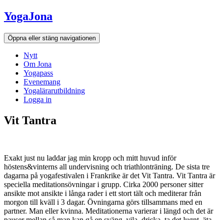
Hoppa
YogaJona
till
innehållet
Öppna eller stäng navigationen
Nytt
Om Jona
Yogapass
Evenemang
Yogalärarutbildning
Logga in
Vit Tantra
Exakt just nu laddar jag min kropp och mitt huvud inför
höstens&vinterns all undervisning och triathlonträning. De sista tre
dagarna på yogafestivalen i Frankrike är det Vit Tantra. Vit Tantra är
speciella meditationsövningar i grupp. Cirka 2000 personer sitter
ansikte mot ansikte i långa rader i ett stort tält och mediterar från
morgon till kväll i 3 dagar. Övningarna görs tillsammans med en
partner. Man eller kvinna. Meditationerna varierar i längd och det är
pauser mellan så man kan gå en sväng, vila, dricka, ta det lugnt, äta