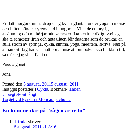
En lätt morgondimma dröjde sig kvar i gläntan under yogan i morse
och luften kändes syremättad i lungorna. Vi hade en mysig
avslutning och nu börjar min semester. Jag vet inte riktigt vad jag
ska ta semester ifrån och antagligen blir dagarna som de brukar, en
stilla ström av springa, cykla, simma, yoga, meditera, skriva. Fast på
annan ort. Jag har så smått börjat inse att om boken ska bli klar i tid,
så måste jag sluta fjanta nu.
Puss o gonatt
Jona
Postad den
5 augusti, 2011
5 augusti, 2011
Inlägget postades i
Cykla
. Bokmärk
länken
.
Inläggsnavigation
←
segt skönt långt
Torget vid kyrkan i Moncarapacho
→
En kommentar på “
rågen är redo
”
Linda
skriver:
6 augusti, 2011 kl. 8:16