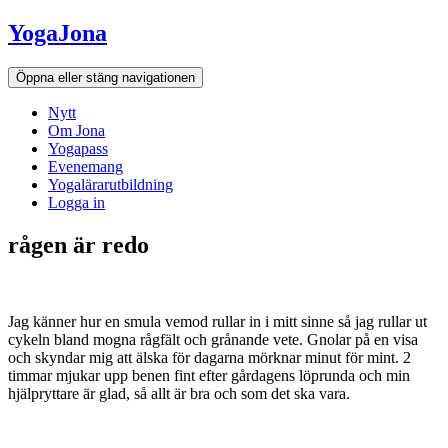
Hoppa
YogaJona
till
innehållet
Öppna eller stäng navigationen
Nytt
Om Jona
Yogapass
Evenemang
Yogalärarutbildning
Logga in
rågen är redo
Jag känner hur en smula vemod rullar in i mitt sinne så jag rullar ut
cykeln bland mogna rågfält och grånande vete. Gnolar på en visa
och skyndar mig att älska för dagarna mörknar minut för mint. 2
timmar mjukar upp benen fint efter gårdagens löprunda och min
hjälpryttare är glad, så allt är bra och som det ska vara.