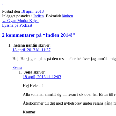
Postad den
18 april, 2013
Inlägget postades i
Indien
. Bokmärk
länken
.
Inläggsnavigation
←
Gyan Mudra Kriya
Lyssna på Podcast
→
2 kommentarer på “
Indien 2014!
”
helena nantin
skriver:
18 april, 2013 kl. 11:37
Hej. Har jag en plats på den resan eller behöver jag anmäla mi
Svara
Jona
skriver:
18 april, 2013 kl. 12:03
Hej Helena!
Alla som har anmält sig till resan i oktober har förtur till
Återkommer till dig med nyhetsbrev under resans gång fr
Kramar