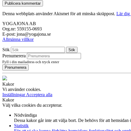
Denna webbplats använder Akismet för att minska skräppost.
Lär dig
YOGAJONA AB
Org.nr: 559155-0693
E-post: jona@yogajona.se
Allmänna villkor
Sök
Sök
Prenumerera
Fyll i din mailadress och tryck enter
Prenumerera
Kakor
Vi använder cookies.
Inställningar
Acceptera alla
Kakor
Välj vilka cookies du accepterar.
Nödvändiga
Dessa kakor går inte att välja bort. De behövs för att hemsidan
Statistik
För att vi ska kunna förbättra hemsidans funktionalitet och up