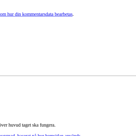
 om hur din kommentarsdata bearbetas
.
 över huvud taget ska fungera.
pbyggnad, baserat på hur hemsidan används.