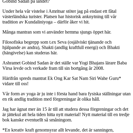
Gobind Sadan på landet?
Under hela vår vistelse i Amritsar stöter jag på endast ett fåtal
västerländska turister. Platsen har historisk anknytning till vår
tradition av Kundaliniyoga – därför åker vi hit.
Många mantran som vi använder hemma sjungs öppet här.
Filosofiska begrepp som t.ex Seva (osjälviskt tjänande och
hjälpande av andra), Shakti (andlig kraftfull energi) och Bhakti
(hängivelse) kan studeras här.
Ashramet Gobind Sadan är det ställe var Yogi Bhajans lärare Baba
Virsa levde och verkade fram till sin bortgång år 2008.
Härifrån spreds mantrat Ek Ong Kar Sat Nam Siri Wahe Guru*
vidare till oss!
Vår form av yoga är ju inte i första hand bara fysiska ställningar utan
en rik andlig tradition med förgreningar åt olika håll.
Jag har ägnat mer än 15 år till att studera dessa förgreningar och det
är jättekul att hela tiden hitta nytt material! Nytt material till en tredje
bok kanske eventuellt så småningom.
*En kreativ kraft genomsyrar allt levande, det är sanningen,