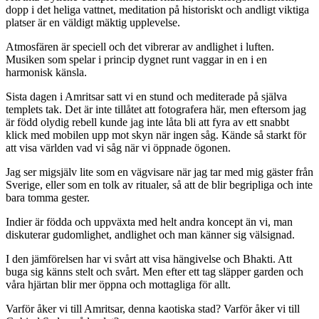
dopp i det heliga vattnet, meditation på historiskt och andligt viktiga
platser är en väldigt mäktig upplevelse.
Atmosfären är speciell och det vibrerar av andlighet i luften.
Musiken som spelar i princip dygnet runt vaggar in en i en
harmonisk känsla.
Sista dagen i Amritsar satt vi en stund och mediterade på själva
templets tak. Det är inte tillåtet att fotografera här, men eftersom jag
är född olydig rebell kunde jag inte låta bli att fyra av ett snabbt
klick med mobilen upp mot skyn när ingen såg. Kände så starkt för
att visa världen vad vi såg när vi öppnade ögonen.
Jag ser migsjälv lite som en vägvisare när jag tar med mig gäster från
Sverige, eller som en tolk av ritualer, så att de blir begripliga och inte
bara tomma gester.
Indier är födda och uppväxta med helt andra koncept än vi, man
diskuterar gudomlighet, andlighet och man känner sig välsignad.
I den jämförelsen har vi svårt att visa hängivelse och Bhakti. Att
buga sig känns stelt och svårt. Men efter ett tag släpper garden och
våra hjärtan blir mer öppna och mottagliga för allt.
Varför åker vi till Amritsar, denna kaotiska stad? Varför åker vi till