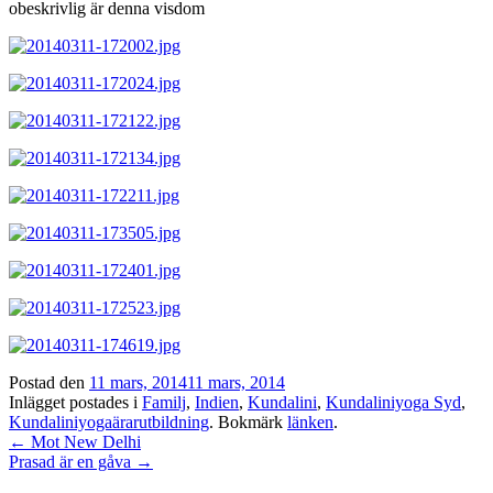
obeskrivlig är denna visdom
Postad den
11 mars, 2014
11 mars, 2014
Inlägget postades i
Familj
,
Indien
,
Kundalini
,
Kundaliniyoga Syd
,
Kundaliniyogaärarutbildning
. Bokmärk
länken
.
Inläggsnavigation
←
Mot New Delhi
Prasad är en gåva
→