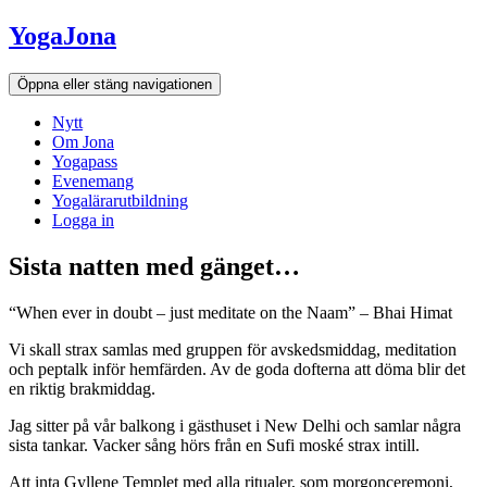
Hoppa
YogaJona
till
innehållet
Öppna eller stäng navigationen
Nytt
Om Jona
Yogapass
Evenemang
Yogalärarutbildning
Logga in
Sista natten med gänget…
“When ever in doubt – just meditate on the Naam” – Bhai Himat
Vi skall strax samlas med gruppen för avskedsmiddag, meditation
och peptalk inför hemfärden. Av de goda dofterna att döma blir det
en riktig brakmiddag.
Jag sitter på vår balkong i gästhuset i New Delhi och samlar några
sista tankar. Vacker sång hörs från en Sufi moské strax intill.
Att inta Gyllene Templet med alla ritualer, som morgonceremoni,