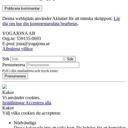
Denna webbplats använder Akismet för att minska skräppost.
Lär
dig om hur din kommentarsdata bearbetas
.
YOGAJONA AB
Org.nr: 559155-0693
E-post: jona@yogajona.se
Allmänna villkor
Sök
Sök
Prenumerera
Fyll i din mailadress och tryck enter
Prenumerera
Kakor
Vi använder cookies.
Inställningar
Acceptera alla
Kakor
Välj vilka cookies du accepterar.
Nödvändiga
Dessa kakor går inte att välja bort. De behövs för att hemsidan