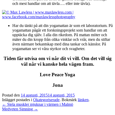
och mest handlar om att tävla…. eller inte tävla).
Har du tänkt på att din yogamattan är som ett laboratorium. På
yogamattan pågår ett forskningsprojekt som handlar om att
upptäcka dig själv. I alla din rikedom. På mattan möter och
mäter du din kropp från olika vinklar och vrår, men du stiftar
även närmare bekantskap med dina tankar och känslor. På
yogamattan ser vi våra styrkor och svagheter.
Tiden får utvisa om vi når dit vi vill. Om det vill sig
väl når vi kanske hela vägen fram.
Love Peace Yoga
Jona
Postad den
14 augusti, 2015
14 augusti, 2015
Inlägget postades i
Okategoriserade
. Bokmärk
länken
.
Inläggsnavigation
←
Stela muskler mjuknar i värmen i Malmö
Medveten Simning
→