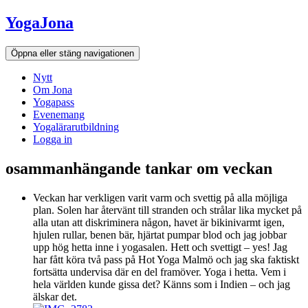
Hoppa
YogaJona
till
innehållet
Öppna eller stäng navigationen
Nytt
Om Jona
Yogapass
Evenemang
Yogalärarutbildning
Logga in
osammanhängande tankar om veckan
Veckan har verkligen varit varm och svettig på alla möjliga
plan. Solen har återvänt till stranden och strålar lika mycket på
alla utan att diskriminera någon, havet är bikinivarmt igen,
hjulen rullar, benen bär, hjärtat pumpar blod och jag jobbar
upp hög hetta inne i yogasalen. Hett och svettigt – yes! Jag
har fått köra två pass på Hot Yoga Malmö och jag ska faktiskt
fortsätta undervisa där en del framöver. Yoga i hetta. Vem i
hela världen kunde gissa det? Känns som i Indien – och jag
älskar det.