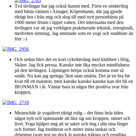
Två tävlingar har jag också hunnit med. Först en simtävling
med bästa vännen i Amager, Köpenhamn, där jag gjorde
riktigt bra i från mig och slog till med nytt personbästa på
1900 meter frisim i öppet vatten. Det intressanta med den
tävlingen var att jag verkligen praktiserade teknisk, energisnål,
medveten simning. Jag simmade som en yogi och snabbare än
förr :-)
Och sedan blev det en kort cykeltävling med klubben i Hög,
Skåne. Jag fick pressa. Kanske inte lika mycket mindfulness
på den tävlingen. Löpningen börjar också komma runt så
smått. Nu kan jag springa 5km utan smärta. Det är en bra bit
kvar till ett maraton, men kanske kanske kanske kan det bli en
IRONMAN i år. Väntar bara in några fler positiva svar från
kroppen.
Meanwhile är yogalivet riktigt rolig – det finns hela tiden
något nytt och spännande att lära sig om kroppen, sinnet och
livet. Yoga hjälper mig att se saker och ting i alla sina färger
och former. Jag mediterar och möter mina tankar och
drömmar (som just nu dock är ganska tråkiga och ensidiga