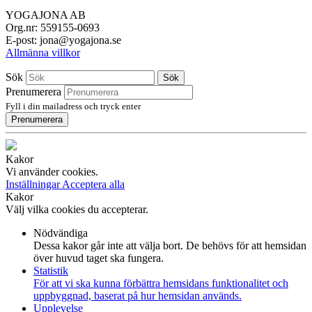
YOGAJONA AB
Org.nr: 559155-0693
E-post: jona@yogajona.se
Allmänna villkor
Sök
Sök
Prenumerera
Fyll i din mailadress och tryck enter
Prenumerera
Kakor
Vi använder cookies.
Inställningar
Acceptera alla
Kakor
Välj vilka cookies du accepterar.
Nödvändiga
Dessa kakor går inte att välja bort. De behövs för att hemsidan
över huvud taget ska fungera.
Statistik
För att vi ska kunna förbättra hemsidans funktionalitet och
uppbyggnad, baserat på hur hemsidan används.
Upplevelse