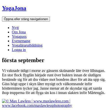
Hoppa
YogaJona
till
innehållet
Öppna eller stäng navigationen
Nytt
Om Jona
Yogapass
Evenemang
Yogalärarutbildning
Logga in
första september
Vi vaknade tidigt i morse av gässens skränande läte över lillstugan.
En stor flock flygfän härjade runt över bukten innan de slutligen
bestämde sig för att dra vidare mot bondens åker för att äta upp sig.
Gäss högt uppe i skyn låter mysigt och välkomnande inför
höstterminen tycker jag. Janne menar att de skyndar sig att samla
ihop trupperna för att flyga sin kos i innan slakten inför Mårtengås.