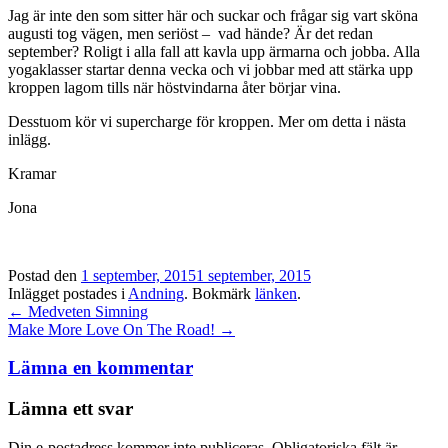
Jag är inte den som sitter här och suckar och frågar sig vart sköna
augusti tog vägen, men seriöst – vad hände? Är det redan
september? Roligt i alla fall att kavla upp ärmarna och jobba. Alla
yogaklasser startar denna vecka och vi jobbar med att stärka upp
kroppen lagom tills när höstvindarna åter börjar vina.
Desstuom kör vi supercharge för kroppen. Mer om detta i nästa
inlägg.
Kramar
Jona
Postad den
1 september, 2015
1 september, 2015
Inlägget postades i
Andning
. Bokmärk
länken
.
Inläggsnavigation
←
Medveten Simning
Make More Love On The Road!
→
Lämna en kommentar
Lämna ett svar
Din e-postadress kommer inte publiceras.
Obligatoriska fält är