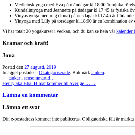
Medicinsk yoga med Eva på måndagar kl.18:00 är mjuka rörelse
Kundaliniyoga med Jeannette på tisdagar kl.17:45 är fysiska öv
Vinyasayoga med mig (Jona) på onsdagar kl.17:45 är flödande 
Yinyoga med Lilly på torsdagar kl.18:00 är en kombination av 
Vi har totalt 20 yogakurser i veckan, och du kan se hela vår
kalender 
Kramar och kraft!
Jona
Postad den
27 augusti, 2019
Inlägget postades i
Okategoriserade
. Bokmärk
länken
.
Inläggsnavigation
←
tankar i sensommartid…
Henry aka Bhai Himat kommer till Sverige …
→
Lämna en kommentar
Lämna ett svar
Din e-postadress kommer inte publiceras.
Obligatoriska fält är märkta