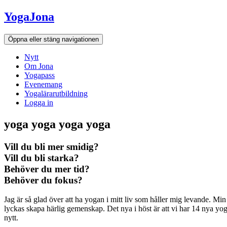
Hoppa
YogaJona
till
innehållet
Öppna eller stäng navigationen
Nytt
Om Jona
Yogapass
Evenemang
Yogalärarutbildning
Logga in
yoga yoga yoga yoga
Vill du bli mer smidig?
Vill du bli starka?
Behöver du mer tid?
Behöver du fokus?
Jag är så glad över att ha yogan i mitt liv som håller mig levande. Min s
lyckas skapa härlig gemenskap. Det nya i höst är att vi har 14 nya yog
nytt.