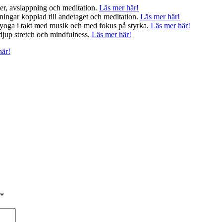
r, avslappning och meditation.
Läs mer här!
ningar kopplad till andetaget och meditation.
Läs mer här!
yoga i takt med musik och med fokus på styrka.
Läs mer här!
djup stretch och mindfulness.
Läs mer här!
här!
*