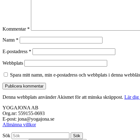
Kommentar
*
Namn
*
E-postadress
*
Webbplats
Spara mitt namn, min e-postadress och webbplats i denna webbläsa
Denna webbplats använder Akismet för att minska skräppost.
Lär dig
YOGAJONA AB
Org.nr: 559155-0693
E-post: jona@yogajona.se
Allmänna villkor
Sök
Sök