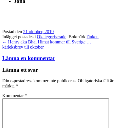
Jona
Postad den
21 oktober, 2019
Inlägget postades i
Okategoriserade
. Bokmärk
länken
.
Inläggsnavigation
←
Henry aka Bhai Himat kommer till Sverige …
kärleksbrev till oktober
→
Lämna en kommentar
Lämna ett svar
Din e-postadress kommer inte publiceras.
Obligatoriska fält är
märkta
*
Kommentar
*