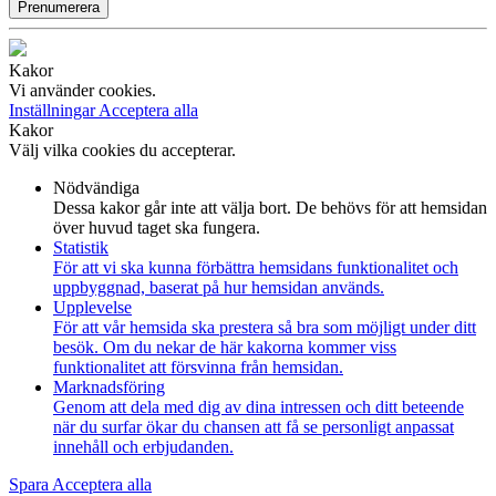
Prenumerera
Kakor
Vi använder cookies.
Inställningar
Acceptera alla
Kakor
Välj vilka cookies du accepterar.
Nödvändiga
Dessa kakor går inte att välja bort. De behövs för att hemsidan
över huvud taget ska fungera.
Statistik
För att vi ska kunna förbättra hemsidans funktionalitet och
uppbyggnad, baserat på hur hemsidan används.
Upplevelse
För att vår hemsida ska prestera så bra som möjligt under ditt
besök. Om du nekar de här kakorna kommer viss
funktionalitet att försvinna från hemsidan.
Marknadsföring
Genom att dela med dig av dina intressen och ditt beteende
när du surfar ökar du chansen att få se personligt anpassat
innehåll och erbjudanden.
Spara
Acceptera alla