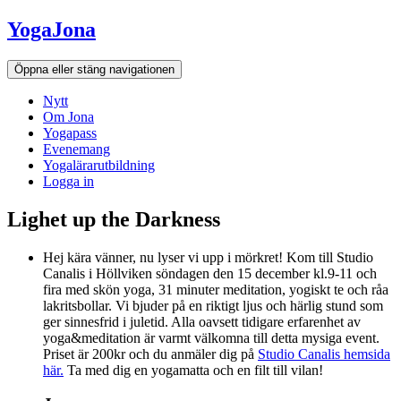
Hoppa
YogaJona
till
innehållet
Öppna eller stäng navigationen
Nytt
Om Jona
Yogapass
Evenemang
Yogalärarutbildning
Logga in
Lighet up the Darkness
Hej kära vänner, nu lyser vi upp i mörkret! Kom till Studio
Canalis i Höllviken söndagen den 15 december kl.9-11 och
fira med skön yoga, 31 minuter meditation, yogiskt te och råa
lakritsbollar. Vi bjuder på en riktigt ljus och härlig stund som
ger sinnesfrid i juletid. Alla oavsett tidigare erfarenhet av
yoga&meditation är varmt välkomna till detta mysiga event.
Priset är 200kr och du anmäler dig på
Studio Canalis hemsida
här.
Ta med dig en yogamatta och en filt till vilan!