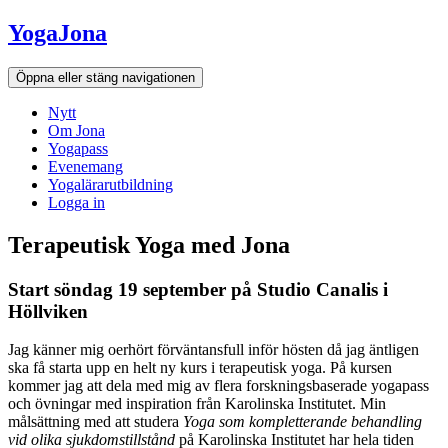
Hoppa
YogaJona
till
innehållet
Öppna eller stäng navigationen
Nytt
Om Jona
Yogapass
Evenemang
Yogalärarutbildning
Logga in
Terapeutisk Yoga med Jona
Start söndag 19 september på Studio Canalis i
Höllviken
Jag känner mig oerhört förväntansfull inför hösten då jag äntligen
ska få starta upp en helt ny kurs i terapeutisk yoga. På kursen
kommer jag att dela med mig av flera forskningsbaserade yogapass
och övningar med inspiration från Karolinska Institutet. Min
målsättning med att studera
Yoga som kompletterande behandling
vid olika sjukdomstillstånd
på Karolinska Institutet har hela tiden