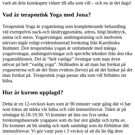
varit att dela kunskapen vidare till alla som vill – och nu är det dags!
Vad är terapeutisk Yoga med Jona?
Terapeutisk Yoga är yogaträning som kompletterande behandling
vid exempelvis nack-och ländryggssmärta, artros, högt blodtryck,
astma och stress. Yogaövningar, andningsträning och medveten
närvaro ingår enligt evidensbaserad forskning från Karolinska
Institutet. Den terapeutiska yogan är omfattande med många
yogaövningar, andningsövningar och speciella tekniker från den rika
yogatraditionen. Det är “helt vanliga” övningar som man även
utövar på helt “vanlig yoga”. Skillnaden är att man har forskat på
yogaserierna och att det finns evidens (bevis) på att det funkar på det
man forskat på. Terapeutisk yoga passar alla som vill förbättra sin
hälsa.
Hur är kursen upplagd?
Detta är en 12-veckors kurs som är 90 minuter varje gång där vi har
som fokus att stärka vår hälsa och vårt immunförsvar. Tiden är på
söndagar kl.18-19:30. Vi kommer att lära oss fyra unika
forskningsbaserade yogapass som du har stor glädje och nytta av.
Du kommer att bli smidig och stark samtidigt som du förbättrar ditt
immunförsvar. Vi gör varje pass i 3 veckor så att du lär dig dem