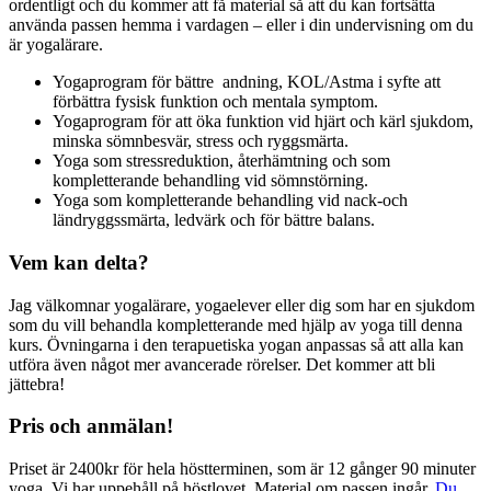
ordentligt och du kommer att få material så att du kan fortsätta
använda passen hemma i vardagen – eller i din undervisning om du
är yogalärare.
Yogaprogram för bättre andning, KOL/Astma i syfte att
förbättra fysisk funktion och mentala symptom.
Yogaprogram för att öka funktion vid hjärt och kärl sjukdom,
minska sömnbesvär, stress och ryggsmärta.
Yoga som stressreduktion, återhämtning och som
kompletterande behandling vid sömnstörning.
Yoga som kompletterande behandling vid nack-och
ländryggssmärta, ledvärk och för bättre balans.
Vem kan delta?
Jag välkomnar yogalärare, yogaelever eller dig som har en sjukdom
som du vill behandla kompletterande med hjälp av yoga till denna
kurs. Övningarna i den terapuetiska yogan anpassas så att alla kan
utföra även något mer avancerade rörelser. Det kommer att bli
jättebra!
Pris och anmälan!
Priset är 2400kr för hela höstterminen, som är 12 gånger 90 minuter
yoga. Vi har uppehåll på höstlovet. Material om passen ingår.
Du