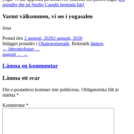
anmäler dig på Studio Canalis hemsida här!
Varmt välkommen, vi ses i yogasalen
Jona
Postad den
2 augusti, 2020
2 augusti, 2020
Inlägget postades i
Okategoriserade
. Bokmärk
länken
.
Inläggsnavigation
←
litteraturlistan …
augusti …
→
Lämna en kommentar
Lämna ett svar
Din e-postadress kommer inte publiceras.
Obligatoriska fält är
märkta
*
Kommentar
*