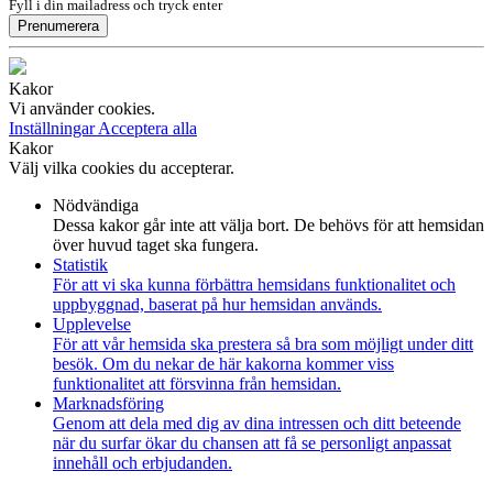
Fyll i din mailadress och tryck enter
Prenumerera
Kakor
Vi använder cookies.
Inställningar
Acceptera alla
Kakor
Välj vilka cookies du accepterar.
Nödvändiga
Dessa kakor går inte att välja bort. De behövs för att hemsidan
över huvud taget ska fungera.
Statistik
För att vi ska kunna förbättra hemsidans funktionalitet och
uppbyggnad, baserat på hur hemsidan används.
Upplevelse
För att vår hemsida ska prestera så bra som möjligt under ditt
besök. Om du nekar de här kakorna kommer viss
funktionalitet att försvinna från hemsidan.
Marknadsföring
Genom att dela med dig av dina intressen och ditt beteende
när du surfar ökar du chansen att få se personligt anpassat
innehåll och erbjudanden.