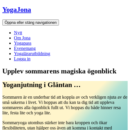
Hoppa
YogaJona
till
innehållet
Öppna eller stäng navigationen
Nytt
Om Jona
Yogapass
Evenemang
Yogalärarutbildning
Logga in
Upplev sommarens magiska ögonblick
Yoganjutning i Gläntan …
Sommaren är en underbar tid att koppla av och verkligen njuta av de
små sakerna i livet. Vi hoppas att du kan ta dig tid att uppleva
sommarens alla ögonblick fullt ut. Vi hoppas du både hinner resa
lite, festa lite och yoga lite.
Sommaryoga utomhus stärker inte bara kroppen och ökar
flexibiliteten, utan hjälper oss även att komma i kontakt med