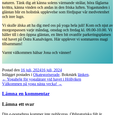
naturen. Tänk dig att känna solens värmande strålar, höra fåglarna
kvittra, känna vinden och andas in den friska luften. Yogastunden i
gläntan blir en holistisk upplevelse som fördjupar vår medvetenhet
och inre lugn.
Vi skulle älska att ha dig med oss på yoga hela juli! Kom och njut av
morgonpassen varje måndag, onsdag och fredag kl. 09.00-10.00. Vi
håller till i den öppna gläntan, en liten bit ovanför parkeringsplatsen
vid havet på Östra Kanalvägen. Här upplever vi sommarens magi
tillsammans!
Varmt välkommen hälsar Jona och vänner!
Postad den
16 juli, 2024
16 juli, 2024
Inlägget postades i
Okategoriserade
. Bokmärk
länken
.
Inläggsnavigation
←
Yogahelg för yogalärare vid havet i Höllviken
Välkommen på yoga nästa vecka!
→
Lämna en kommentar
Lämna ett svar
Din e-postadress kommer inte publiceras.
Obligatoriska fält är