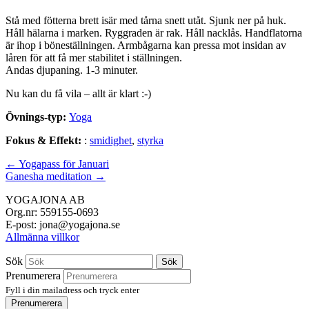
Stå med fötterna brett isär med tårna snett utåt. Sjunk ner på huk.
Håll hälarna i marken. Ryggraden är rak. Håll nacklås. Handflatorna
är ihop i böneställningen. Armbågarna kan pressa mot insidan av
låren för att få mer stabilitet i ställningen.
Andas djupaning. 1-3 minuter.
Nu kan du få vila – allt är klart :-)
Övnings-typ:
Yoga
Fokus & Effekt:
:
smidighet
,
styrka
Inläggsnavigation
←
Yogapass för Januari
Ganesha meditation
→
YOGAJONA AB
Org.nr: 559155-0693
E-post: jona@yogajona.se
Allmänna villkor
Sök
Sök
Prenumerera
Fyll i din mailadress och tryck enter
Prenumerera