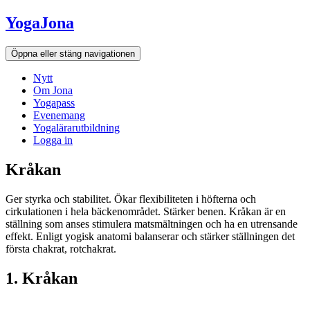
Hoppa
YogaJona
till
innehållet
Öppna eller stäng navigationen
Nytt
Om Jona
Yogapass
Evenemang
Yogalärarutbildning
Logga in
Kråkan
Ger styrka och stabilitet. Ökar flexibiliteten i höfterna och
cirkulationen i hela bäckenområdet. Stärker benen. Kråkan är en
ställning som anses stimulera matsmältningen och ha en utrensande
effekt. Enligt yogisk anatomi balanserar och stärker ställningen det
första chakrat, rotchakrat.
1. Kråkan