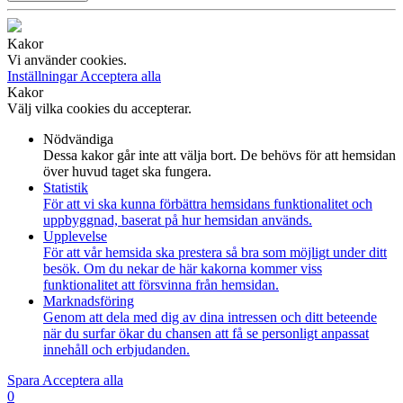
Kakor
Vi använder cookies.
Inställningar
Acceptera alla
Kakor
Välj vilka cookies du accepterar.
Nödvändiga
Dessa kakor går inte att välja bort. De behövs för att hemsidan
över huvud taget ska fungera.
Statistik
För att vi ska kunna förbättra hemsidans funktionalitet och
uppbyggnad, baserat på hur hemsidan används.
Upplevelse
För att vår hemsida ska prestera så bra som möjligt under ditt
besök. Om du nekar de här kakorna kommer viss
funktionalitet att försvinna från hemsidan.
Marknadsföring
Genom att dela med dig av dina intressen och ditt beteende
när du surfar ökar du chansen att få se personligt anpassat
innehåll och erbjudanden.
Spara
Acceptera alla
0