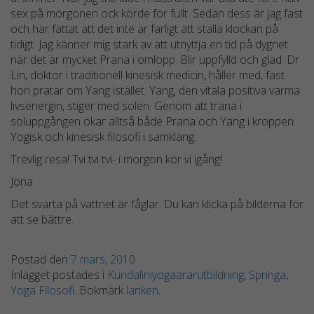
sex på morgonen ock körde för fullt. Sedan dess är jag fast
och har fattat att det inte är farligt att ställa klockan på
tidigt. Jag känner mig stark av att utnyttja en tid på dygnet
när det är mycket Prana i omlopp. Blir uppfylld och glad. Dr
Lin, doktor i traditionell kinesisk medicin, håller med, fast
hon pratar om Yang istället. Yang, den vitala positiva varma
livsenergin, stiger med solen. Genom att träna i
soluppgången ökar alltså både Prana och Yang i kroppen.
Yogisk och kinesisk filosofi i samklang.
Trevlig resa! Tvi tvi tvi- i morgon kör vi igång!
Jona
Det svarta på vattnet är fåglar. Du kan klicka på bilderna för
att se bättre.
Postad den
7 mars, 2010
Inlägget postades i
Kundaliniyogaärarutbildning
,
Springa
,
Yoga Filosofi
. Bokmärk
länken
.