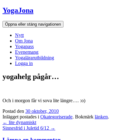
Hoppa
YogaJona
till
innehållet
Öppna eller stäng navigationen
Nytt
Om Jona
Yogapass
Evenemang
Yogalärarutbildning
Logga in
yogahelg pågår…
Och i morgon får vi sova lite längre…. :o)
Postad den
30 oktober, 2010
Inlägget postades i
Okategoriserade
. Bokmärk
länken
.
Inläggsnavigation
←
lite dynamiskt
Sinnesfrid i Juletid 6/12
→
Lämna en kommentar