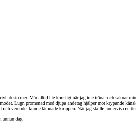
ivit desto mer. Mår alltid lite konstigt när jag inte tränar och saknar mi
 vemodet. Lugn promenad med djupa andetag hjälper mot krypande känslor
lt och vemodet kunde lämnade kroppen. När jag skulle undervisa en timm
en annan dag.