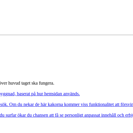
 över huvud taget ska fungera.
pbyggnad, baserat på hur hemsidan används.
besök. Om du nekar de här kakorna kommer viss funktionalitet att försv
du surfar ökar du chansen att få se personligt anpassat innehåll och erb