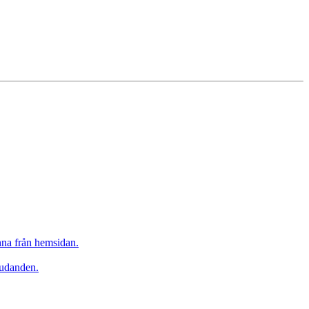
inna från hemsidan.
judanden.