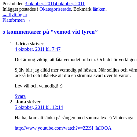
Postad den
3 oktober, 2011
4 oktober, 2011
Inlägget postades i
Okategoriserade
. Bokmärk
länken
.
Inläggsnavigation
←
flyttfåglar
Plattformen
→
5 kommentarer på “
vemod vid fyren
”
Ulrica
skriver:
4 oktober, 2011 kl. 7:47
Det är nog viktigt att låta vemodet rulla in. Och det är verkligen
Själv blir jag alltid mer vemodig på hösten. När solljus och vär
också tid och tillåtelse att dra en strimma svart över tillvaron.
Lev väl och vemodigt! :)
Svara
Jona
skriver:
5 oktober, 2011 kl. 12:14
Ha ha, kom att tänka på sången med samma text :) Vintersaga
http://www.youtube.com/watch?v=ZZSl_IaIQOA