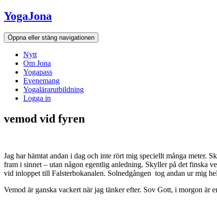
Hoppa
YogaJona
till
innehållet
Öppna eller stäng navigationen
Nytt
Om Jona
Yogapass
Evenemang
Yogalärarutbildning
Logga in
vemod vid fyren
Jag har hämtat andan i dag och inte rört mig speciellt många meter. Skr
fram i sinnet – utan någon egentlig anledning. Skyller på det finska
vid inloppet till Falsterbokanalen. Solnedgången tog andan ur mig he
Vemod är ganska vackert när jag tänker efter. Sov Gott, i morgon är 