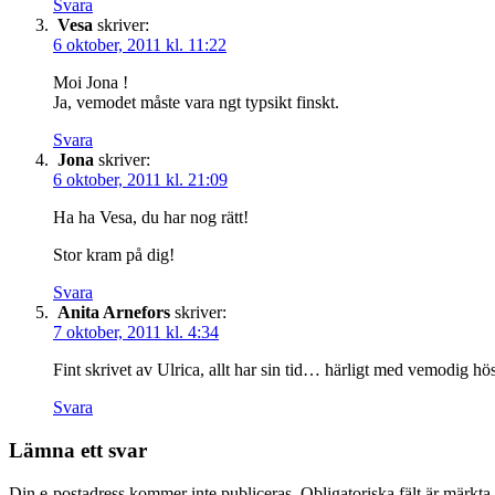
Svara
Vesa
skriver:
6 oktober, 2011 kl. 11:22
Moi Jona !
Ja, vemodet måste vara ngt typsikt finskt.
Svara
Jona
skriver:
6 oktober, 2011 kl. 21:09
Ha ha Vesa, du har nog rätt!
Stor kram på dig!
Svara
Anita Arnefors
skriver:
7 oktober, 2011 kl. 4:34
Fint skrivet av Ulrica, allt har sin tid… härligt med vemodig hös
Svara
Lämna ett svar
Din e-postadress kommer inte publiceras.
Obligatoriska fält är märkta