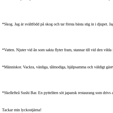
*Skog. Jag är svältfödd på skog och tar första bästa stig in i djupet. J
*Vatten. Njuter vid ån som sakta flyter fram, stannar till vid den vilda 
*Människor. Vackra, vänliga, tålmodiga, hjälpsamma och väldigt gäs
*Skellefteå Sushi Bar. En pytteliten söt japansk restaurang som drivs 
Tackar min lyckostjärna!