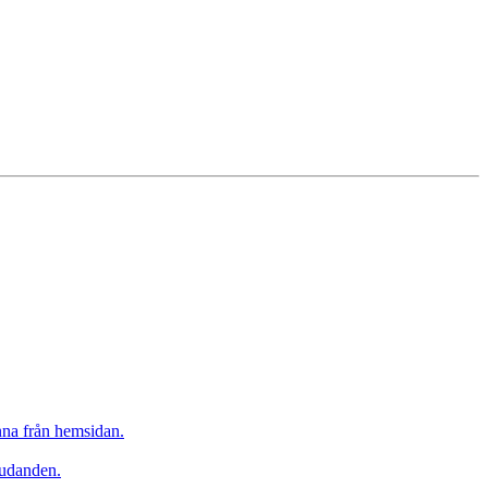
inna från hemsidan.
judanden.