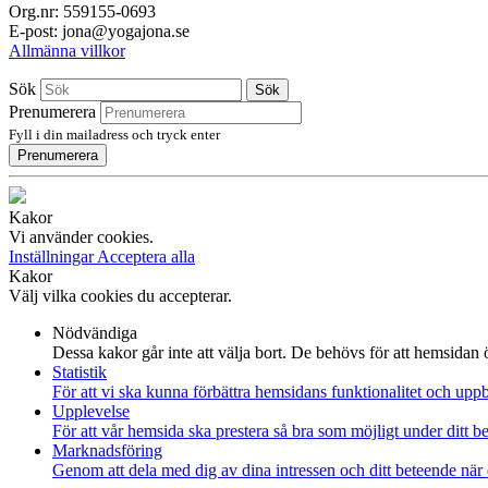
Org.nr: 559155-0693
E-post: jona@yogajona.se
Allmänna villkor
Sök
Sök
Prenumerera
Fyll i din mailadress och tryck enter
Prenumerera
Kakor
Vi använder cookies.
Inställningar
Acceptera alla
Kakor
Välj vilka cookies du accepterar.
Nödvändiga
Dessa kakor går inte att välja bort. De behövs för att hemsidan
Statistik
För att vi ska kunna förbättra hemsidans funktionalitet och up
Upplevelse
För att vår hemsida ska prestera så bra som möjligt under ditt 
Marknadsföring
Genom att dela med dig av dina intressen och ditt beteende när 