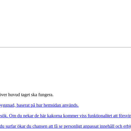
 över huvud taget ska fungera.
pbyggnad, baserat på hur hemsidan används.
besök. Om du nekar de här kakorna kommer viss funktionalitet att försv
du surfar ökar du chansen att få se personligt anpassat innehåll och erb