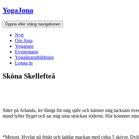
Hoppa
YogaJona
till
innehållet
Öppna eller stäng navigationen
Nytt
Om Jona
Yogapass
Evenemang
Yogalärarutbildning
Logga in
Sköna Skellefteå
Sitter på Arlanda, ler fånigt för mig själv och känner mig tacksam öve
stund lyfter flyget och tar mig sista sträckan söderut. Här kommer mina 
*Mesost. Hyvlar på friskt och laddar mackan med cirka 5 skivor. Dylika