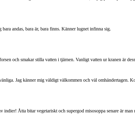
ag bara andas, bara är, bara finns. Känner lugnet infinna sig.
forsen och smakar stilla vatten i tjärnen. Vanligt vatten ur kranen är des
tvänliga. Jag känner mig väldigt välkommen och väl omhändertagen. Ko
av indier! Åtta bitar vegetariskt och supergod misosoppa senare är man 