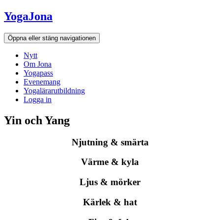
Hoppa
YogaJona
till
innehållet
Öppna eller stäng navigationen
Nytt
Om Jona
Yogapass
Evenemang
Yogalärarutbildning
Logga in
Yin och Yang
Njutning & smärta
Värme & kyla
Ljus & mörker
Kärlek & hat