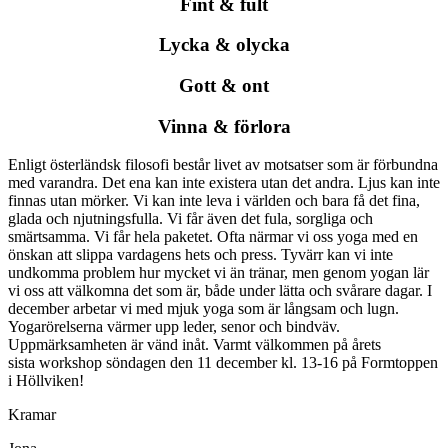
Fint & fult
Lycka & olycka
Gott & ont
Vinna & förlora
Enligt österländsk filosofi består livet av motsatser som är förbundna
med varandra. Det ena kan inte existera utan det andra. Ljus kan inte
finnas utan mörker. Vi kan inte leva i världen och bara få det fina,
glada och njutningsfulla. Vi får även det fula, sorgliga och
smärtsamma. Vi får hela paketet. Ofta närmar vi oss yoga med en
önskan att slippa vardagens hets och press. Tyvärr kan vi inte
undkomma problem hur mycket vi än tränar, men genom yogan lär
vi oss att välkomna det som är, både under lätta och svårare dagar. I
december arbetar vi med mjuk yoga som är långsam och lugn.
Yogarörelserna värmer upp leder, senor och bindväv.
Uppmärksamheten är vänd inåt. Varmt välkommen på årets
sista workshop söndagen den 11 december kl. 13-16 på Formtoppen
i Höllviken!
Kramar