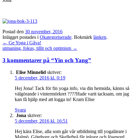
Jona
Postad den
30 november, 2016
Inlägget postades i
Okategoriserade
. Bokmärk
länken
.
Inläggsnavigation
←
Ge Yoga i Gåva!
utmaning, fokus, tillit och optimism
→
3 kommentarer på “
Yin och Yang
”
Elise Minnelid
skriver:
5 december, 2016 kl. 0:19
Hej Jona! Tack för fin yoga info, via din hemsida, känns så
välgörande i vintermörkret ????Hade varit tacksam, om jag
kan få hjälp med att logga in! Kram Elise
Svara
Jona
skriver:
5 december, 2016 kl. 16:51
Hej kära Elise, alla som går vår utbildning till yogalärare i
Malmö, Göteborg och Skellefteå får inlogg och lösenord