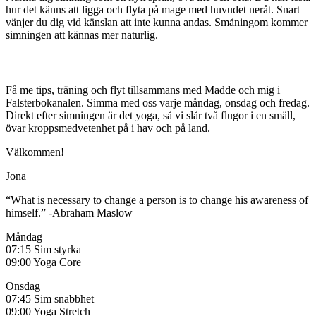
du nekar de
hur det känns att ligga och flyta på mage med huvudet neråt. Snart
här kakorna
vänjer du dig vid känslan att inte kunna andas. Småningom kommer
kommer viss
simningen att kännas mer naturlig.
funktionalitet
att försvinna
från
hemsidan.
Få me tips, träning och flyt tillsammans med Madde och mig i
Falsterbokanalen. Simma med oss varje måndag, onsdag och fredag.
Direkt efter simningen är det yoga, så vi slår två flugor i en smäll,
övar kroppsmedvetenhet på i hav och på land.
Marknadsföring
Genom att dela
Välkommen!
med dig av dina
intressen och ditt
Jona
beteende när du
surfar ökar du
“What is necessary to change a person is to change his awareness of
chansen att få se
himself.” -Abraham Maslow
personligt
anpassat innehåll
Måndag
och erbjudanden.
07:15 Sim styrka
09:00 Yoga Core
Onsdag
07:45 Sim snabbhet
09:00 Yoga Stretch