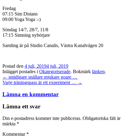
Fredag
07:15 Sim Distans
09:00 Yoga Yoga :-)
Söndag 14/7, 28/7, 11/8
17:15 Simning nybörjare
Samling är på Studio Canalis, Västra Kanalvägen 20
Postad den
4 juli, 2019
4 juli, 2019
Inlägget postades i
Okategoriserade
. Bokmärk
länken
.
Inläggsnavigation
←
smidigare snällare mjukare goare …
Varje träningspass är ett experiment …
→
Lämna en kommentar
Lämna ett svar
Din e-postadress kommer inte publiceras.
Obligatoriska fält är
märkta
*
Kommentar
*