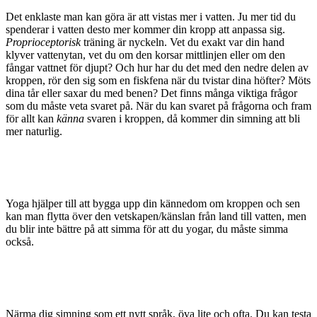
Det enklaste man kan göra är att vistas mer i vatten. Ju mer tid du
spenderar i vatten desto mer kommer din kropp att anpassa sig.
Proprioceptorisk
träning är nyckeln. Vet du exakt var din hand
Statistik
klyver vattenytan, vet du om den korsar mittlinjen eller om den
För att vi ska
fångar vattnet för djupt? Och hur har du det med den nedre delen av
kunna
kroppen, rör den sig som en fiskfena när du tvistar dina höfter? Möts
förbättra
dina tår eller saxar du med benen? Det finns många viktiga frågor
hemsidans
som du måste veta svaret på. När du kan svaret på frågorna och fram
funktionalitet
för allt kan
känna
svaren i kroppen, då kommer din simning att bli
och
mer naturlig.
uppbyggnad,
baserat på
hur hemsidan
används.
Yoga hjälper till att bygga upp din kännedom om kroppen och sen
kan man flytta över den vetskapen/känslan från land till vatten, men
Upplevelse
du blir inte bättre på att simma för att du yogar, du måste simma
För att vår
också.
hemsida ska
prestera så
bra som
möjligt
under ditt
besök. Om
Närma dig simning som ett nytt språk, öva lite och ofta. Du kan testa