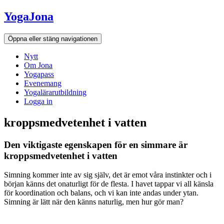
Hoppa
YogaJona
till
innehållet
Öppna eller stäng navigationen
Nytt
Om Jona
Yogapass
Evenemang
Yogalärarutbildning
Logga in
kroppsmedvetenhet i vatten
Den viktigaste egenskapen för en simmare är
Nödvändiga
kroppsmedvetenhet i vatten
Dessa kakor
går inte att
Simning kommer inte av sig själv, det är emot våra instinkter och i
välja bort. De
början känns det onaturligt för de flesta. I havet tappar vi all känsla
behövs för att
för koordination och balans, och vi kan inte andas under ytan.
hemsidan
Simning är lätt när den känns naturlig, men hur gör man?
över huvud
taget ska
fungera.