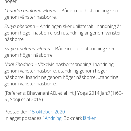
höger.
Chandra anuloma viloma
– Både in- och utandning sker
genom vänster näsborre.
Surya bhedana
– Andningen sker unilateralt. Inandning är
genom höger näsborre och utandning är genom vänster
näsborre.
Surya anuloma viloma
– Både in – och utandning sker
genom höger näsborre.
Nadi Shodana
– Växelvis näsborrsandning. Inandning
genom vänster näsborre, utandning genom höger
näsborre. Inandning genom höger näsborre, utandning
genom vänster näsborre.
(Referens: Bhavanani AB, et al Int J Yoga 2014 Jan;7(1)60-
5., Saoji et al 2019)
Postad den
15 oktober, 2020
Inlägget postades i
Andning
. Bokmärk
länken
.