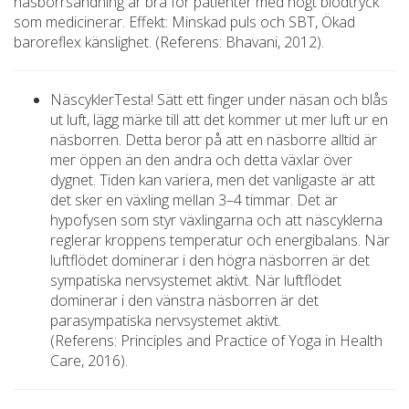
näsborrsandning är bra för patienter med högt blodtryck
som medicinerar. Effekt: Minskad puls och SBT, Ökad
baroreflex känslighet. (Referens: Bhavani, 2012).
NäscyklerTesta! Sätt ett finger under näsan och blås
ut luft, lägg märke till att det kommer ut mer luft ur en
näsborren. Detta beror på att en näsborre alltid är
mer öppen än den andra och detta växlar över
dygnet. Tiden kan variera, men det vanligaste är att
det sker en växling mellan 3–4 timmar. Det är
hypofysen som styr växlingarna och att näscyklerna
reglerar kroppens temperatur och energibalans. När
luftflödet dominerar i den högra näsborren är det
sympatiska nervsystemet aktivt. När luftflödet
dominerar i den vänstra näsborren är det
parasympatiska nervsystemet aktivt.
(Referens: Principles and Practice of Yoga in Health
Care, 2016).