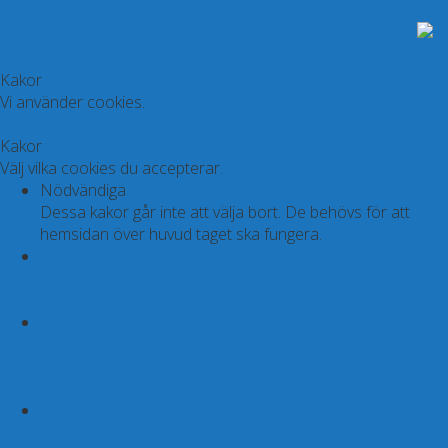
Kakor
Vi använder cookies.
Inställningar
Acceptera alla
Kakor
Välj vilka cookies du accepterar.
Nödvändiga
Dessa kakor går inte att välja bort. De behövs för att
hemsidan över huvud taget ska fungera.
Statistik
För att vi ska kunna förbättra hemsidans funktionalitet
och uppbyggnad, baserat på hur hemsidan används.
Upplevelse
För att vår hemsida ska prestera så bra som möjligt
under ditt besök. Om du nekar de här kakorna kommer
viss funktionalitet att försvinna från hemsidan.
Marknadsföring
Genom att dela med dig av dina intressen och ditt