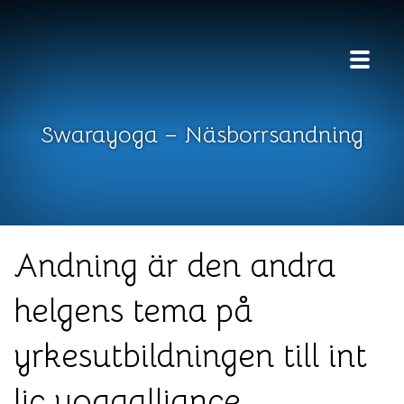
ÖPPNA
Swarayoga – Näsborrsandning
Andning är den andra
helgens tema på
yrkesutbildningen till int
lic yogaalliance