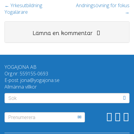
←
Yrkesutbildning
Andningsövning för fokus
Yogalärare
→
Lämna en kommentar
YOGAJONA AB
Org.nr: 559155-0693
E-post: jona@yogajona.se
Allmänna villkor
Sök
Prenumerera
Prenumerera