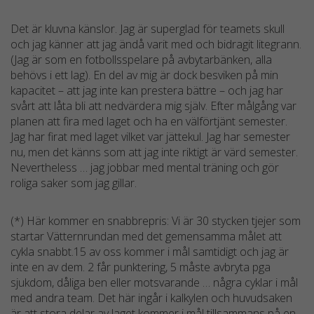
Det är kluvna känslor. Jag är superglad för teamets skull
och jag känner att jag ändå varit med och bidragit litegrann.
(Jag är som en fotbollsspelare på avbytarbänken, alla
behövs i ett lag). En del av mig är dock besviken på min
kapacitet – att jag inte kan prestera bättre – och jag har
svårt att låta bli att nedvärdera mig själv. Efter målgång var
planen att fira med laget och ha en välförtjänt semester.
Jag har firat med laget vilket var jättekul. Jag har semester
nu, men det känns som att jag inte riktigt är värd semester.
Nevertheless … jag jobbar med mental träning och gör
roliga saker som jag gillar.
(*) Här kommer en snabbrepris: Vi är 30 stycken tjejer som
startar Vätternrundan med det gemensamma målet att
cykla snabbt.15 av oss kommer i mål samtidigt och jag är
inte en av dem. 2 får punktering, 5 måste avbryta pga
sjukdom, dåliga ben eller motsvarande … några cyklar i mål
med andra team. Det här ingår i kalkylen och huvudsaken
är att stora delar av laget kommer i mål tillsammans på en