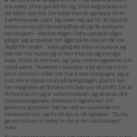
bra sluttid. Så här gick det för mig: Vi kör belgisk kedja och
det blåser sida mot. Det börjar med att jag tappar lite till
framförvarande cyklist. Jag ställer mig upp för att täppa till
luckan och kör på rött med påföljd att jag får mjölksyra i
hela kroppen – inklusive magen. Detta upprepas några
gånger. Jag är otaktiskt och ligger på fel sida och får inte
skydd från vinden … nästa gång det bildas en lucka är jag
helt rökt. Hur mycket jag än biter ihop kan jag inte jaga
ikapp. Ensam är inte stark. Jag cyklar med en lagkamrat som
också avbröt. Tillsammans fokuserar vi på att heja och ta
emot vännerna i målet. Där firar vi med champagne. Jag är
trots min bristande insats på tävlingsdagen, glad för den
här möjligheten att få träna och tävla som ett proffs. Det är
få förunnat och jag är oerhört tacksam. Jag vill tacka våra
fantastiska lagledare, teamledare, lagkamrater och
generösa sponsorer. Det har varit en spännande och
händelserik resa. Jag fick ett tips av vår lagkapten: “Du ska
genast köra en ny tävling för det är den bästa terapin”.
Haha.