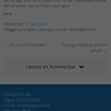
Nu tar jag hand om kroppen och sinnet. Semesterns slutar
Nödvändiga
om en vecka. Ses och hörs snart igen!
Dessa kakor
går inte att
Jona
välja bort.
De behövs
Postad den
27 juni, 2022
för att
Inlägget postades i
Okategoriserade
. Bokmärk
länken
.
hemsidan
över huvud
←
Då, nu och framtiden …
Ny yogautbildning startar i
taget ska
januari
→
fungera.
Lämna en kommentar
Statistik
För att vi ska
kunna
förbättra
hemsidans
YOGAJONA AB
funktionalitet
Org.nr: 559155-0693
och
E-post: jona@yogajona.se
uppbyggnad,
Allmänna villkor