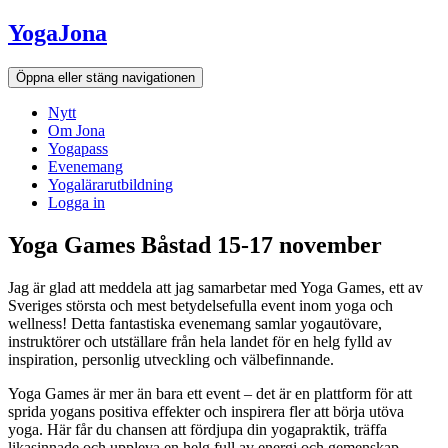
Hoppa
YogaJona
till
innehållet
Öppna eller stäng navigationen
Nytt
Om Jona
Yogapass
Evenemang
Yogalärarutbildning
Logga in
Yoga Games Båstad 15-17 november
Jag är glad att meddela att jag samarbetar med Yoga Games, ett av
Sveriges största och mest betydelsefulla event inom yoga och
wellness! Detta fantastiska evenemang samlar yogautövare,
instruktörer och utställare från hela landet för en helg fylld av
inspiration, personlig utveckling och välbefinnande.
Yoga Games är mer än bara ett event – det är en plattform för att
sprida yogans positiva effekter och inspirera fler att börja utöva
yoga. Här får du chansen att fördjupa din yogapraktik, träffa
likasinnade och uppleva en helg full av energi och gemenskap.