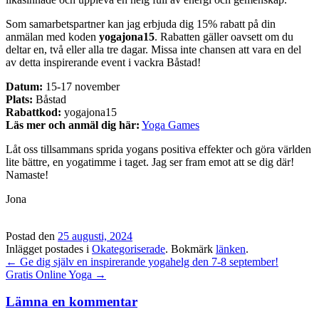
Som samarbetspartner kan jag erbjuda dig 15% rabatt på din
anmälan med koden
yogajona15
. Rabatten gäller oavsett om du
deltar en, två eller alla tre dagar. Missa inte chansen att vara en del
av detta inspirerande event i vackra Båstad!
Datum:
15-17 november
Plats:
Båstad
Rabattkod:
yogajona15
Läs mer och anmäl dig här:
Yoga Games
Låt oss tillsammans sprida yogans positiva effekter och göra världen
lite bättre, en yogatimme i taget. Jag ser fram emot att se dig där!
Namaste!
Jona
Postad den
25 augusti, 2024
Inlägget postades i
Okategoriserade
. Bokmärk
länken
.
Inläggsnavigation
←
Ge dig själv en inspirerande yogahelg den 7-8 september!
Gratis Online Yoga
→
Lämna en kommentar