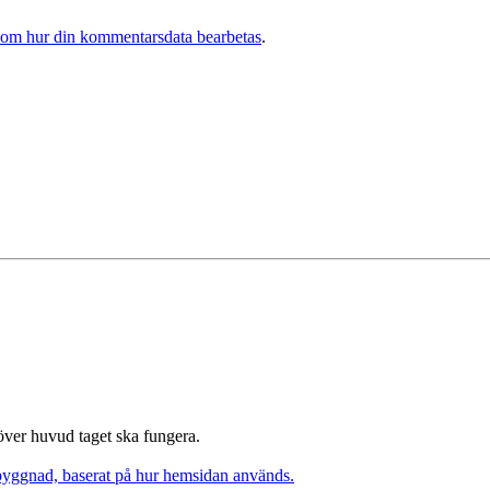
 om hur din kommentarsdata bearbetas
.
 över huvud taget ska fungera.
pbyggnad, baserat på hur hemsidan används.