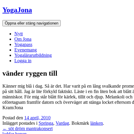
Hoppa
YogaJona
till
innehållet
Öppna eller stäng navigationen
Nytt
Om Jona
Yogapass
Evenemang
Yogalärarutbildning
Logga in
vänder ryggen till
Känner mig blå i dag. Så är det. Har varit på en lång svalkande prome
på sitt håll. Jag är lite förkyld faktiskt. Läste i en fin liten bok att 
människor. För mig står blått för kärlek, tillit och djup. Melankoli oc
oföretagsam framför datorn och överväger att stänga locket eftersom det
Kram/Jona
Postad den
14 april, 2010
Inlägget postades i
Springa
,
Vardag
. Bokmärk
länken
.
Inläggsnavigation
←
söt dröm mantrakonsert
laddar benen
→