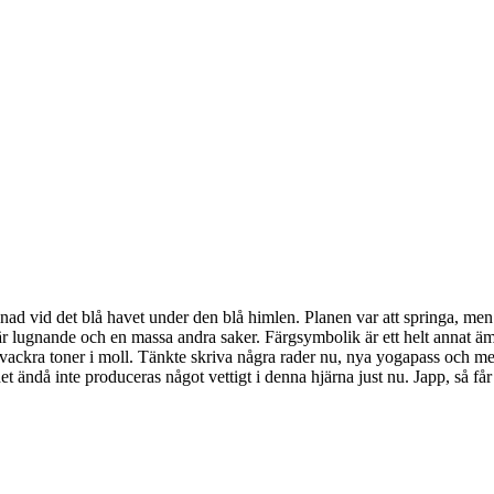
nad vid det blå havet under den blå himlen. Planen var att springa, men 
blått är lugnande och en massa andra saker. Färgsymbolik är ett helt annat
h vackra toner i moll. Tänkte skriva några rader nu, nya yogapass och medi
 ändå inte produceras något vettigt i denna hjärna just nu. Japp, så får