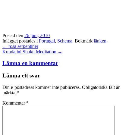
Postad den
26 juni, 2010
Inlägget postades i
Portugal
,
Schema
. Bokmärk
länken
.
Inläggsnavigation
←
rosa serpentiner
Kundalini Shakti Meditation
→
Lämna en kommentar
Lämna ett svar
Din e-postadress kommer inte publiceras.
Obligatoriska fält är
märkta
*
Kommentar
*