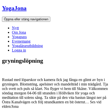
Hoppa
YogaJona
till
innehållet
Öppna eller stäng navigationen
Nytt
Om Jona
Yogapass
Evenemang
Yogalärarutbildning
Logga in
gryningslöpning
Rustad med löparskor och kamera fick jag fånga en glimt av byn i
gryningen. Blomstring, apelsiner och mandelträd i min trädgård. Tja
och svett och puls så klart. Nu flyger vi hem till Skåne. Välkommen
söndag morgon 04-06 till stranden i Höllviken för yoga och
meditation till solens sång. Ta sikte på den vita bastun längst ner på
Östra Kanalvägen och följ strandkanten en bit österut… Ses vid
elden/Jona