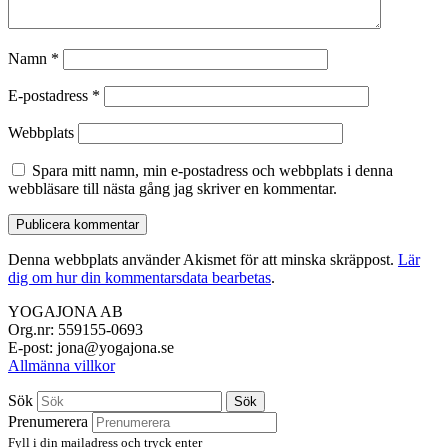
Namn
*
E-postadress
*
Webbplats
Spara mitt namn, min e-postadress och webbplats i denna
webbläsare till nästa gång jag skriver en kommentar.
Denna webbplats använder Akismet för att minska skräppost.
Lär
dig om hur din kommentarsdata bearbetas
.
YOGAJONA AB
Org.nr: 559155-0693
E-post: jona@yogajona.se
Allmänna villkor
Sök
Sök
Prenumerera
Fyll i din mailadress och tryck enter