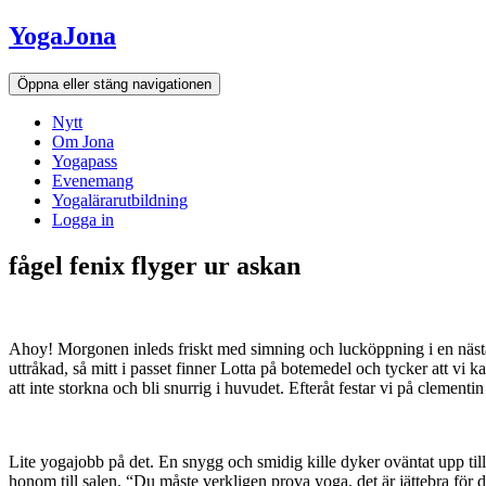
Hoppa
YogaJona
till
innehållet
Öppna eller stäng navigationen
Nytt
Om Jona
Yogapass
Evenemang
Yogalärarutbildning
Logga in
fågel fenix flyger ur askan
Ahoy! Morgonen inleds friskt med simning och lucköppning i en nästan 
uttråkad, så mitt i passet finner Lotta på botemedel och tycker att vi
att inte storkna och bli snurrig i huvudet. Efteråt festar vi på clemen
Lite yogajobb på det. En snygg och smidig kille dyker oväntat upp till 
honom till salen. “Du måste verkligen prova yoga, det är jättebra för 