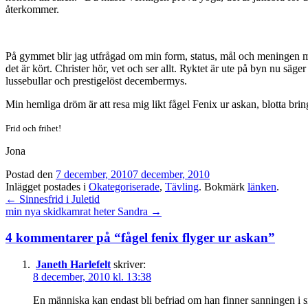
återkommer.
På gymmet blir jag utfrågad om min form, status, mål och meningen med
det är kört. Christer hör, vet och ser allt. Ryktet är ute på byn nu säg
lussebullar och prestigelöst decembermys.
Min hemliga dröm är att resa mig likt fågel Fenix ur askan, blotta bri
Frid och frihet!
Jona
Postad den
7 december, 2010
7 december, 2010
Inlägget postades i
Okategoriserade
,
Tävling
. Bokmärk
länken
.
Inläggsnavigation
←
Sinnesfrid i Juletid
min nya skidkamrat heter Sandra
→
4 kommentarer på “
fågel fenix flyger ur askan
”
Janeth Harlefelt
skriver:
8 december, 2010 kl. 13:38
En människa kan endast bli befriad om han finner sanningen i si