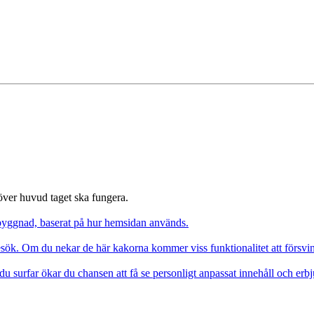
 över huvud taget ska fungera.
pbyggnad, baserat på hur hemsidan används.
besök. Om du nekar de här kakorna kommer viss funktionalitet att försv
du surfar ökar du chansen att få se personligt anpassat innehåll och erb