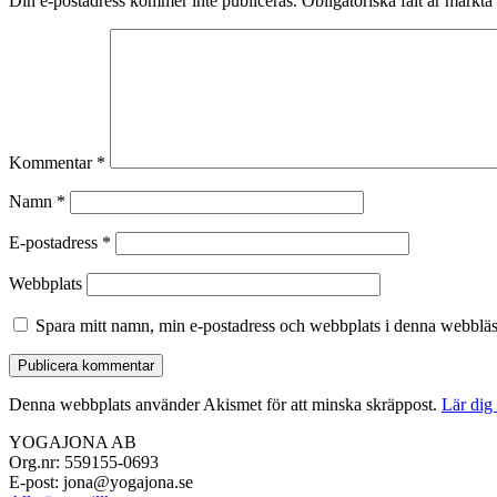
Din e-postadress kommer inte publiceras.
Obligatoriska fält är märkta
Kommentar
*
Namn
*
E-postadress
*
Webbplats
Spara mitt namn, min e-postadress och webbplats i denna webbläsa
Denna webbplats använder Akismet för att minska skräppost.
Lär dig
YOGAJONA AB
Org.nr: 559155-0693
E-post: jona@yogajona.se