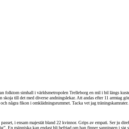
folktom simhall i världsmetropolen Trelleborg en mil i bil längs kusten
 kan skoja till det med diverse andningslekar. Att andas efter 11 armtag
tin och några fikon i omklädningsrummet. Tacka vet jag träningskamrater.
passet, i ensam majestät bland 22 kvinnor. Grips av empati. Ser ju direk
dig”. En människa kan endast bli befriad om han finner sanningen i sig s