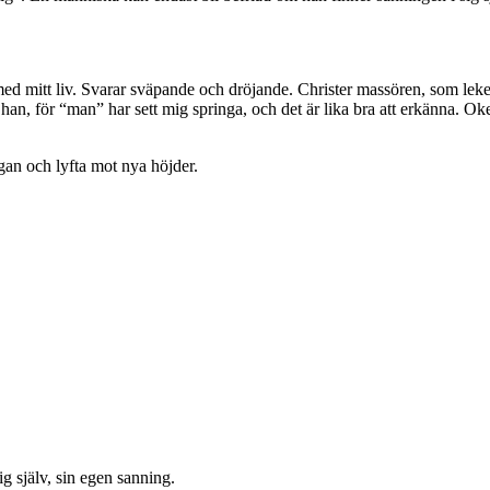
 mitt liv. Svarar sväpande och dröjande. Christer massören, som leker 
er han, för “man” har sett mig springa, och det är lika bra att erkänna. O
ngan och lyfta mot nya höjder.
g själv, sin egen sanning.