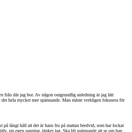
 från där jag bor. Av någon outgrundlig anledning är jag lätt
 gör det hela mycket mer spännande. Man måste verkligen fokusera för
t på långt håll att det är hans fru på mattan bredvid, som har lockat
jälv, sin egen sanning, tänker jag. Ska bli spännande att se om han