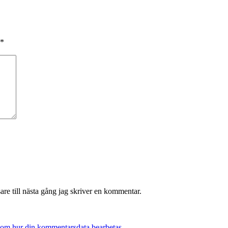
*
re till nästa gång jag skriver en kommentar.
 om hur din kommentarsdata bearbetas
.