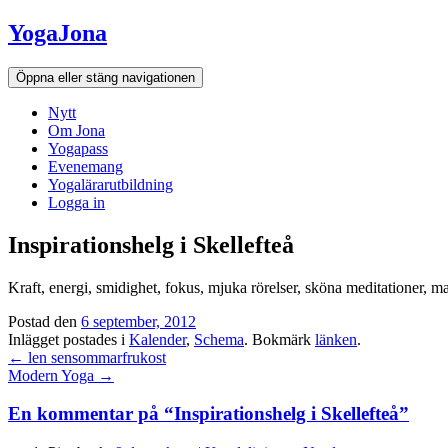
Hoppa
YogaJona
till
innehållet
Öppna eller stäng navigationen
Nytt
Om Jona
Yogapass
Evenemang
Yogalärarutbildning
Logga in
Inspirationshelg i Skellefteå
Kraft, energi, smidighet, fokus, mjuka rörelser, sköna meditationer, ma
Nödvändiga
Postad den
6 september, 2012
Dessa kakor
Inlägget postades i
Kalender
,
Schema
. Bokmärk
länken
.
går inte att
Inläggsnavigation
←
len sensommarfrukost
välja bort. De
Modern Yoga
→
behövs för att
hemsidan
över huvud
En kommentar på “
Inspirationshelg i Skellefteå
”
taget ska
fungera.