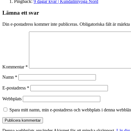
Pingback:
9 dagar kvar | Kundaliniyoga Nord
Lämna ett svar
Statistik
Din e-postadress kommer inte publiceras.
Obligatoriska fält är märkta
För att vi ska
kunna
förbättra
hemsidans
funktionalitet
och
uppbyggnad,
baserat på
Kommentar
*
hur hemsidan
används.
Namn
*
E-postadress
*
Upplevelse
För att vår
Webbplats
hemsida ska
prestera så
Spara mitt namn, min e-postadress och webbplats i denna webbläsa
bra som
möjligt
under ditt
besök. Om
Denna webbplats använder Akismet för att minska skräppost.
Lär dig