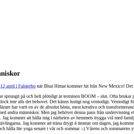
nniskor
n
12 april i Falsterbo
när Bhai Himat kommer hit från New Mexico! Det b
prungit på och helt plötsligt är terminen BOOM – slut. Ofta brukar jag 
 dock inte alls det behovet. Det känns lustigt nog vemodigt. Vemodigt för 
rare har varit en av de absolut bästa, mest kreativa och transformeran
 med andra människor. Men jag behöver denna paus från undervisning efte
e. Jag kommer att hålla mig i närheten av hemmets trygga vrå med famil
ävlingarna. Jag kommer att träna drygt 4 timmar om dagen, jag kommer at
r och hålla lite yoga senare i vår och sommar :-) Vårens och sommarens 