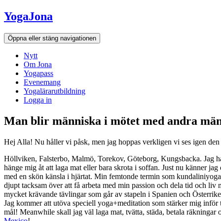
Hoppa
YogaJona
till
innehållet
Öppna eller stäng navigationen
Nytt
Om Jona
Yogapass
Evenemang
Yogalärarutbildning
Logga in
Man blir människa i mötet med andra mä
Hej Alla! Nu håller vi påsk, men jag hoppas verkligen vi ses igen de
Höllviken, Falsterbo, Malmö, Torekov, Göteborg, Kungsbacka. Jag har s
hänge mig åt att laga mat eller bara skrota i soffan. Just nu känner jag
med en skön känsla i hjärtat. Min femtonde termin som kundaliniyogalä
djupt tacksam över att få arbeta med min passion och dela tid och liv
mycket krävande tävlingar som går av stapeln i Spanien och Österrik
Jag kommer att utöva speciell yoga+meditation som stärker mig inför t
mål! Meanwhile skall jag väl laga mat, tvätta, städa, betala räkninga
Mexico
!