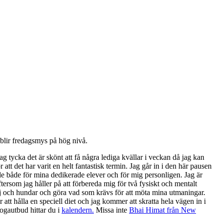
lir fredagsmys på hög nivå.
tycka det är skönt att få några lediga kvällar i veckan då jag kan
att det har varit en helt fantastisk termin. Jag går in i den här pausen
de både för mina dedikerade elever och för mig personligen. Jag är
rsom jag håller på att förbereda mig för två fysiskt och mentalt
j och hundar och göra vad som krävs för att möta mina utmaningar.
t hålla en speciell diet och jag kommer att skratta hela vägen in i
yogautbud hittar du i
kalendern.
Missa inte
Bhai Himat från New