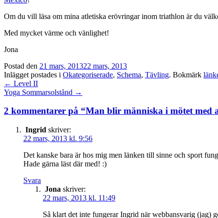
Om du vill läsa om mina atletiska erövringar inom triathlon är du väl
Med mycket värme och vänlighet!
Jona
Postad den
21 mars, 2013
22 mars, 2013
Inlägget postades i
Okategoriserade
,
Schema
,
Tävling
. Bokmärk
länk
Inläggsnavigation
←
Level II
Yoga Sommarsolstånd
→
2 kommentarer på “
Man blir människa i mötet med
Ingrid
skriver:
22 mars, 2013 kl. 9:56
Det kanske bara är hos mig men länken till sinne och sport fung
Hade gärna läst där med! :)
Svara
Jona
skriver:
22 mars, 2013 kl. 11:49
Så klart det inte fungerar Ingrid när webbansvarig (jag) gö