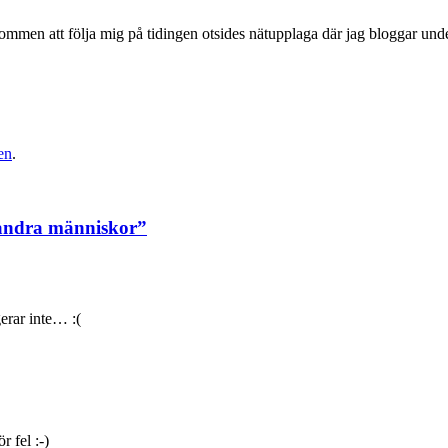
kommen att följa mig på tidingen otsides nätupplaga där jag bloggar un
en
.
 andra människor
”
erar inte… :(
r fel :-)