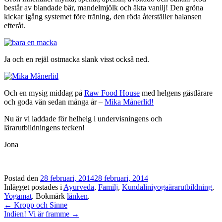
består av blandade bär, mandelmjölk och äkta vanilj! Den gröna
kickar igång systemet före träning, den röda återställer balansen
efteråt.
Ja och en rejäl ostmacka slank visst också ned.
Och en mysig middag på
Raw Food House
med helgens gästlärare
och goda vän sedan många år –
Mika Månerlid!
Nu är vi laddade för helhelg i undervisningens och
lärarutbildningens tecken!
Jona
Postad den
28 februari, 2014
28 februari, 2014
Inlägget postades i
Ayurveda
,
Familj
,
Kundaliniyogaärarutbildning
,
Yogamat
. Bokmärk
länken
.
Inläggsnavigation
←
Kropp och Sinne
Indien! Vi är framme
→