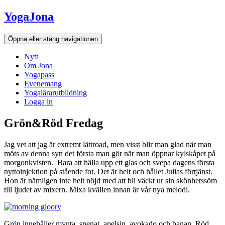
Hoppa
YogaJona
till
innehållet
Öppna eller stäng navigationen
Nytt
Om Jona
Yogapass
Evenemang
Yogalärarutbildning
Logga in
Grön&Röd Fredag
Jag vet att jag är extremt lättroad, men visst blir man glad när man
möts av denna syn det första man gör när man öppnar kylskåpet på
morgonkvisten. Bara att hälla upp ett glas och svepa dagens första
nyttoinjektion på stående fot. Det är helt och hållet Julias förtjänst.
Hon är nämligen inte helt nöjd med att bli väckt ur sin skönhetssöm
till ljudet av mixern. Mixa kvällen innan är vår nya melodi.
Grön innehåller mynta, spenat, apelsin, avokado och banan. Röd