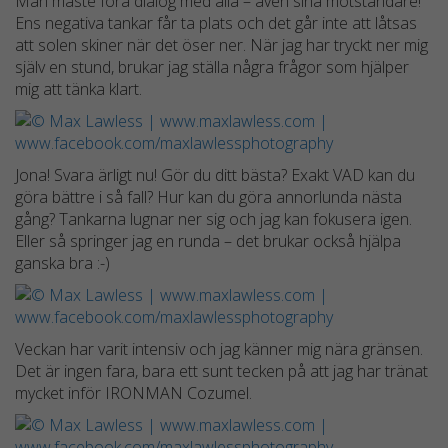
Man måste föra dialog med alla – även sina motståndare!
Ens negativa tankar får ta plats och det går inte att låtsas
att solen skiner när det öser ner. När jag har tryckt ner mig
själv en stund, brukar jag ställa några frågor som hjälper
mig att tänka klart.
Nödvändiga
Dessa kakor
går inte att
välja bort.
Jona! Svara ärligt nu! Gör du ditt bästa? Exakt VAD kan du
De behövs
göra bättre i så fall? Hur kan du göra annorlunda nästa
för att
gång? Tankarna lugnar ner sig och jag kan fokusera igen.
hemsidan
Eller så springer jag en runda – det brukar också hjälpa
över huvud
ganska bra :-)
taget ska
fungera.
Veckan har varit intensiv och jag känner mig nära gränsen.
Det är ingen fara, bara ett sunt tecken på att jag har tränat
Statistik
mycket inför IRONMAN Cozumel.
För att vi ska
kunna
förbättra