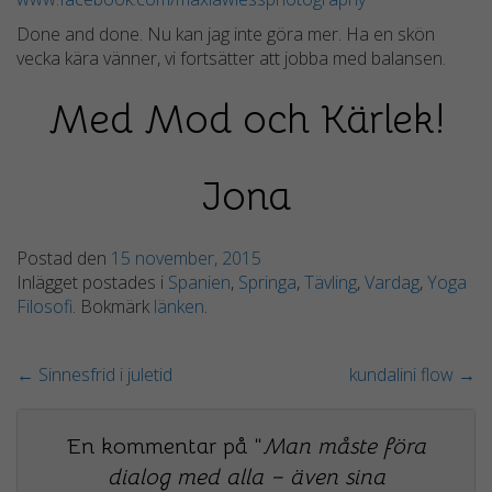
hemsidans
Done and done. Nu kan jag inte göra mer. Ha en skön
funktionalitet
vecka kära vänner, vi fortsätter att jobba med balansen.
och
uppbyggnad,
Med Mod och Kärlek!
baserat på
hur
hemsidan
Jona
används.
Postad den
15 november, 2015
Upplevelse
Inlägget postades i
Spanien
,
Springa
,
Tävling
,
Vardag
,
Yoga
För att vår
Filosofi
. Bokmärk
länken
.
hemsida ska
prestera så
bra som
←
Sinnesfrid i juletid
kundalini flow
→
möjligt
under ditt
besök. Om
En kommentar på “
Man måste föra
du nekar de
dialog med alla – även sina
här kakorna