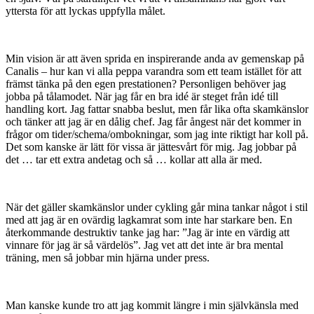
yttersta för att lyckas uppfylla målet.
Min vision är att även sprida en inspirerande anda av gemenskap på
Canalis – hur kan vi alla peppa varandra som ett team istället för att
främst tänka på den egen prestationen? Personligen behöver jag
jobba på tålamodet. När jag får en bra idé är steget från idé till
handling kort. Jag fattar snabba beslut, men får lika ofta skamkänslor
och tänker att jag är en dålig chef. Jag får ångest när det kommer in
frågor om tider/schema/ombokningar, som jag inte riktigt har koll på.
Det som kanske är lätt för vissa är jättesvårt för mig. Jag jobbar på
det … tar ett extra andetag och så … kollar att alla är med.
När det gäller skamkänslor under cykling går mina tankar något i stil
med att jag är en ovärdig lagkamrat som inte har starkare ben. En
återkommande destruktiv tanke jag har: ”Jag är inte en värdig att
vinnare för jag är så värdelös”. Jag vet att det inte är bra mental
träning, men så jobbar min hjärna under press.
Man kanske kunde tro att jag kommit längre i min självkänsla med