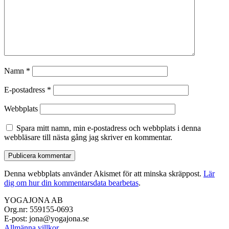
Namn
*
E-postadress
*
Webbplats
Spara mitt namn, min e-postadress och webbplats i denna
webbläsare till nästa gång jag skriver en kommentar.
Denna webbplats använder Akismet för att minska skräppost.
Lär
dig om hur din kommentarsdata bearbetas
.
YOGAJONA AB
Org.nr: 559155-0693
E-post: jona@yogajona.se
Allmänna villkor