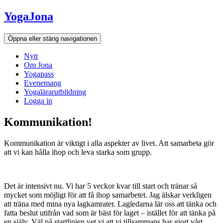
Hoppa
YogaJona
till
innehållet
Öppna eller stäng navigationen
Nytt
Om Jona
Yogapass
Evenemang
Yogalärarutbildning
Logga in
Kommunikation!
Kommunikation är viktigt i alla aspekter av livet. Att samarbeta gör
att vi kan hålla ihop och leva starka som grupp.
Det är intensivt nu. Vi har 5 veckor kvar till start och tränar så
mycket som möjligt för att få ihop samarbetet. Jag älskar verkligen
att träna med mina nya lagkamrater. Lagledarna lär oss att tänka och
fatta beslut utifrån vad som är bäst för laget – istället för att tänka på
en själv. Väl på startlinjen vet vi att vi tillsammans har gjort vårt