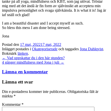
tanke på all yoga, mindfulness och KBT, som jag utövat. Tröstar
mig med att det ändå är fin form av självinsikt att acceptera min
impulsiva personlighet och svaga självkänsla. It is what it is! Jag är
iaf snäll och glad!
I am a beautiful disaster and I accept myself as such.
So bless this mess I am done being stressed.
Jona
Postad den
17 maj, 2022
17 maj, 2022
Inlägget postades i
Okategoriserade
och taggades
Jona Dahlqvist
.
Bokmärk
länken
.
Inläggsnavigation
←
Vad uppskattar du i den här stunden?
4 gånger mindfulness med Jona i juli
→
Lämna en kommentar
Lämna ett svar
Din e-postadress kommer inte publiceras.
Obligatoriska fält är
märkta
*
Kommentar
*